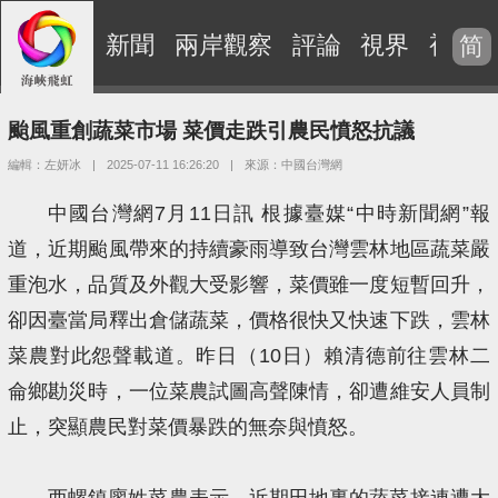
新聞
兩岸觀察
評論
視界
視頻
简
颱風重創蔬菜市場 菜價走跌引農民憤怒抗議
編輯：左妍冰
|
2025-07-11 16:26:20
|
來源：中國台灣網
中國台灣網7月11日訊 根據臺媒“中時新聞網”報
道，近期颱風帶來的持續豪雨導致台灣雲林地區蔬菜嚴
重泡水，品質及外觀大受影響，菜價雖一度短暫回升，
卻因臺當局釋出倉儲蔬菜，價格很快又快速下跌，雲林
菜農對此怨聲載道。昨日（10日）賴清德前往雲林二
侖鄉勘災時，一位菜農試圖高聲陳情，卻遭維安人員制
止，突顯農民對菜價暴跌的無奈與憤怒。
西螺鎮廖姓菜農表示，近期田地裏的蔬菜接連遭大