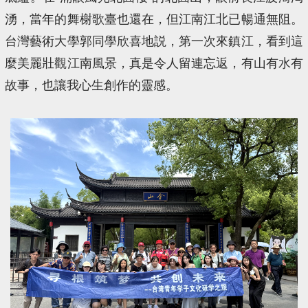
湧，當年的舞榭歌臺也還在，但江南江北已暢通無阻。
台灣藝術大學郭同學欣喜地説，第一次來鎮江，看到這
麼美麗壯觀江南風景，真是令人留連忘返，有山有水有
故事，也讓我心生創作的靈感。