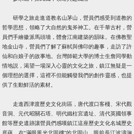
研學之旅走進道教名山茅山，營員們感受到道教的
哲學思想，領略了大自然的鬼斧神工。在千華古村，營
員們手繪徽派馬頭墻，體會江南建築的韻味。在佛教聖
地金山寺，營員們了解了蘇軾與佛印的趣事，走訪了許
仙和白娘子的故事地。台灣師範大學的博士生詹同學動
情地説，渴望一場深入心靈的文化之旅，鎮江無疑是一
個理想的選擇，這裡不但能觸發我們的創作靈感，也提
供了生動鮮活的素材。
走進西津渡歷史文化街區，唐代渡口客棧、宋代觀
音洞、元代昭關石塔、明代鐵柱宮遺址、清代英國領事
館等歷史遺跡讓營員們感嘆鎮江這座歷史文化名城歷史
底蘊。在“滿眼風光北固樓”的北固山，眼前長江波濤洶