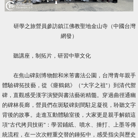
研學之旅營員參訪鎮江佛教聖地金山寺（中國台灣
網發）
聽講座，制拓片，研習中華文化
在焦山碑刻博物館和米芾書法公園，台灣青年親手
體驗碑拓技藝，從《瘞鶴銘》（“大字之祖”）到清代禦
碑，直觀感受漢字演變與書法藝術精髓。穿過曲徑通幽
的碑林長廊，營員們在斑駁碑刻間駐足凝視，聆聽文字
背後的故事。走進互動體驗室後，大家更是親手解鎖這
項“古代拷貝技術”：學習鋪紙、噴水、捶打、上墨等傳
統流程，在一次次輕重交替的錘拓中，感受指尖與歷史