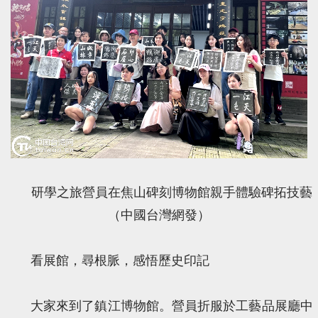
研學之旅營員在焦山碑刻博物館親手體驗碑拓技藝
（中國台灣網發）
看展館，尋根脈，感悟歷史印記
大家來到了鎮江博物館。營員折服於工藝品展廳中