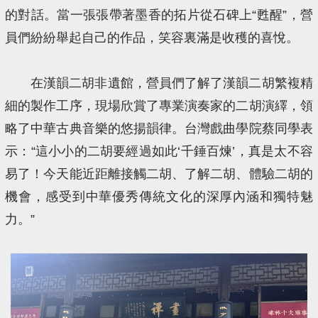
的對話。當一張張帶著墨香的拓片從石碑上“甦醒”，營
員們紛紛舉起自己的作品，笑容裏滿是收穫的喜悅。
在漢韻二胡非遺館，營員們了解了漢韻二胡繁複精
細的製作工序，現場欣賞了專業演奏家的二胡演繹，領
略了中華古典音樂的悠揚韻律。台灣戲曲學院蔡同學表
示：“這小小的二胡要經過如此‘千錘百煉’，真是太不容
易了！今天能近距離接觸二胡、了解二胡、體驗二胡的
機會，感受到中華優秀傳統文化的深厚內涵和獨特魅
力。”