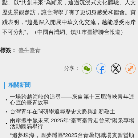
點、以“共創未來”為願景，通過沉浸式文化體驗、人文
歷史景觀參訪，讓台灣學子有了更切身感受和體會。實
踐表明，“越是深入開展中華文化交流，越能感受兩岸
不可分割”。（中國台灣網、鎮江市臺辦聯合報道）
標簽：
臺生臺青
分享：
相關新聞
一場跨越海峽的追尋——來自第十三屆海峽青年連
心匯的臺青故事
台灣青年在閩研學追尋歷史文脈與創新熱土
兩岸攜手贏未來 2025年“臺商臺青走晉來”陽泉專場
活動圓滿舉行
“追夢珠海，圓夢灣區”2025台青暑期職場實習營順