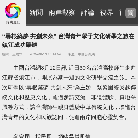
新聞
兩岸觀察
評論
視界
視頻
简
“尋根築夢 共創未來” 台灣青年學子文化研學之旅在
鎮江成功舉辦
編輯：王瑞穎
|
2025-08-13 10:14:59
|
來源：中國台灣網
中國台灣網8月12日訊 近日30名台灣高校師生走進
江蘇省鎮江市，開展為期一週的文化研學交流之旅。本
次研學以“尋根築夢 共創未來”為主題，緊緊圍繞吳越傳
統文化和歷史文化，通過參訪交流、非遺體驗、實地采
風等方式，讓台灣師生親身體驗中華傳統文化，增進台
灣青年的文化和民族認同，促進兩岸同胞心靈契合。
參宗屆，採民風，領略吳越風情