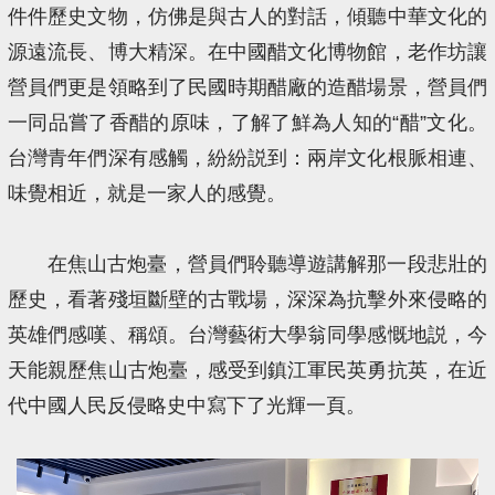
件件歷史文物，仿佛是與古人的對話，傾聽中華文化的
源遠流長、博大精深。在中國醋文化博物館，老作坊讓
營員們更是領略到了民國時期醋廠的造醋場景，營員們
一同品嘗了香醋的原味，了解了鮮為人知的“醋”文化。
台灣青年們深有感觸，紛紛説到：兩岸文化根脈相連、
味覺相近，就是一家人的感覺。
在焦山古炮臺，營員們聆聽導遊講解那一段悲壯的
歷史，看著殘垣斷壁的古戰場，深深為抗擊外來侵略的
英雄們感嘆、稱頌。台灣藝術大學翁同學感慨地説，今
天能親歷焦山古炮臺，感受到鎮江軍民英勇抗英，在近
代中國人民反侵略史中寫下了光輝一頁。