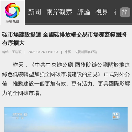
新聞
兩岸觀察
評論
視界
視頻
简
碳市場建設提速 全國碳排放權交易市場覆蓋範圍將
有序擴大
編輯：王瑞穎
|
2025-08-26 11:41:03
|
來源：央視新聞客戶端
昨天，《中共中央辦公廳 國務院辦公廳關於推進
綠色低碳轉型加強全國碳市場建設的意見》正式對外公
佈，推動建設一個更加有效、更有活力、更具國際影響
力的全國碳市場。