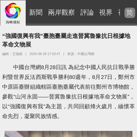
新聞
兩岸觀察
評論
視界
視頻
简
“強國復興有我”臺胞臺屬走進晉冀魯豫抗日根據地
革命文物展
編輯：王瑞穎
|
2025-08-28 17:03:47
|
來源：中國台灣網
中國台灣網8月28日訊 為紀念中國人民抗日戰爭勝
利暨世界反法西斯戰爭勝利80週年，8月27日，鄭州市
中原區臺辦組織轄區臺胞臺屬代表前往鄭州市博物館，
參觀“山河永固——晉冀魯豫抗日根據地革命文物展”，
以“強國復興有我”為主題，共同回顧烽火歲月，緬懷革
命先烈，凝聚民族情感。