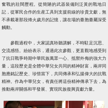
奮戰的壯闊歷程。從簡陋的武器裝備到泛黃的戰地日
記，從軍民合作的生産工具到支援前線的珍貴文獻，無
不承載著那段烽火歲月的記憶，讓在場的臺胞臺屬深受
觸動。
參觀過程中，大家認真聆聽講解，不時駐足沉思、
交流感悟。紛紛表示，通過此次參觀，更直觀地感受到
了抗日戰爭時期中華民族萬眾一心、抵禦外侮的強大力
量，這段歷史是全體中華兒女共同的精神財富，兩岸同
胞應銘記歷史、珍惜當下，共同傳承和弘揚偉大的抗戰
精神。作為中華兒女，有責任將這份精神傳承下去，為
推動兩岸關係和平發展、實現民族復興貢獻力量。