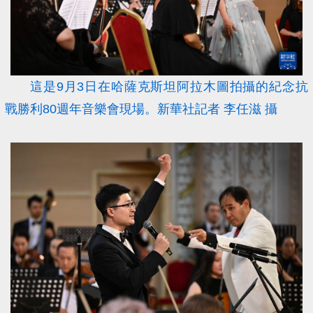
這是9月3日在哈薩克斯坦阿拉木圖拍攝的紀念抗
戰勝利80週年音樂會現場。新華社記者 李任滋 攝