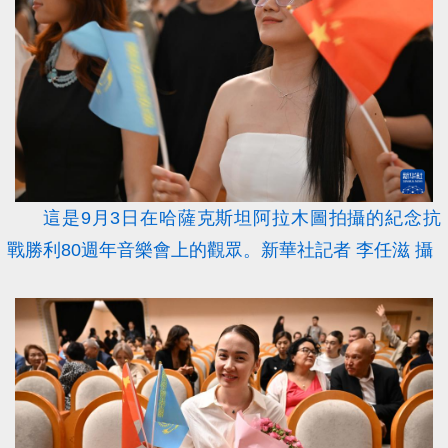
這是9月3日在哈薩克斯坦阿拉木圖拍攝的紀念抗
戰勝利80週年音樂會上的觀眾。新華社記者 李任滋 攝