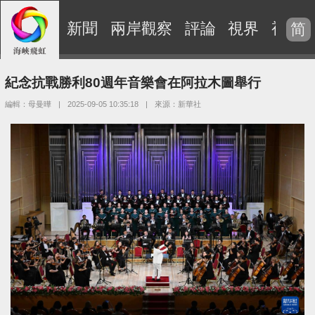
新聞
兩岸觀察
評論
視界
視頻
简
紀念抗戰勝利80週年音樂會在阿拉木圖舉行
編輯：母曼曄
|
2025-09-05 10:35:18
|
來源：新華社