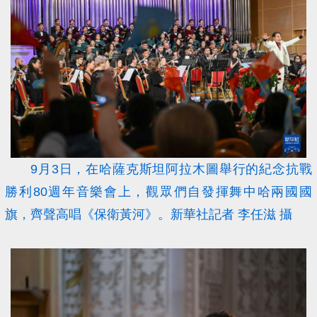
9月3日，在哈薩克斯坦阿拉木圖舉行的紀念抗戰
勝利80週年音樂會上，觀眾們自發揮舞中哈兩國國
旗，齊聲高唱《保衛黃河》。新華社記者 李任滋 攝