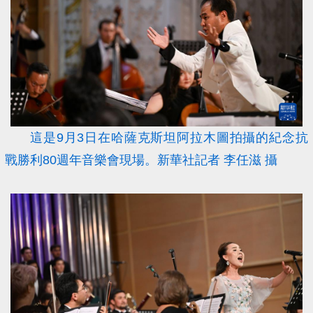
這是9月3日在哈薩克斯坦阿拉木圖拍攝的紀念抗
戰勝利80週年音樂會現場。新華社記者 李任滋 攝