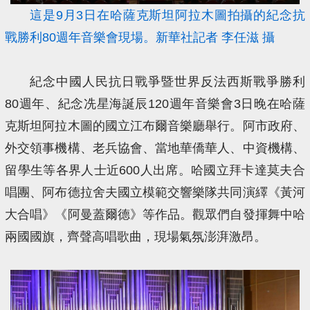
這是9月3日在哈薩克斯坦阿拉木圖拍攝的紀念抗
戰勝利80週年音樂會現場。新華社記者 李任滋 攝
紀念中國人民抗日戰爭暨世界反法西斯戰爭勝利
80週年、紀念冼星海誕辰120週年音樂會3日晚在哈薩
克斯坦阿拉木圖的國立江布爾音樂廳舉行。阿市政府、
外交領事機構、老兵協會、當地華僑華人、中資機構、
留學生等各界人士近600人出席。哈國立拜卡達莫夫合
唱團、阿布德拉舍夫國立模範交響樂隊共同演繹《黃河
大合唱》《阿曼蓋爾德》等作品。觀眾們自發揮舞中哈
兩國國旗，齊聲高唱歌曲，現場氣氛澎湃激昂。