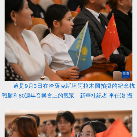
這是9月3日在哈薩克斯坦阿拉木圖拍攝的紀念抗
戰勝利80週年音樂會上的觀眾。新華社記者 李任滋 攝