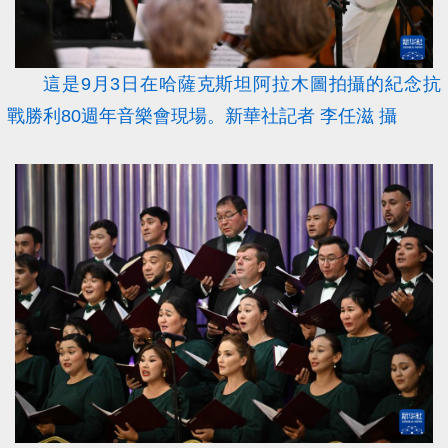
這是9月3日在哈薩克斯坦阿拉木圖拍攝的紀念抗
戰勝利80週年音樂會現場。新華社記者 李任滋 攝