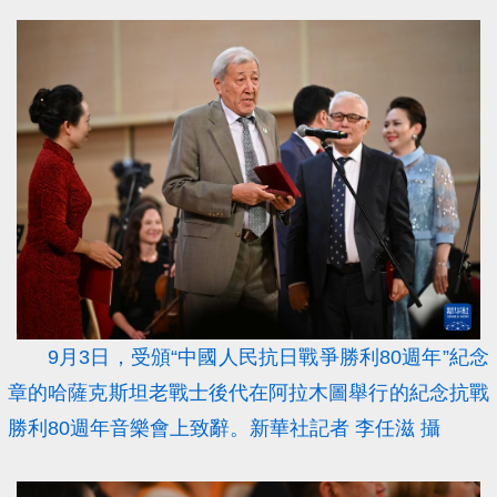
9月3日，受頒“中國人民抗日戰爭勝利80週年”紀念
章的哈薩克斯坦老戰士後代在阿拉木圖舉行的紀念抗戰
勝利80週年音樂會上致辭。新華社記者 李任滋 攝