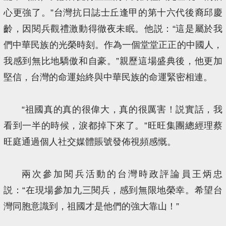
心更強了。”台灣抗日誌士丘逢甲的第十六代後裔邱慶
齡，因閱兵觀禮激動得徹夜未眠。他説：“這是屬於我
們中華民族的光榮時刻。作為一個堂堂正正的中國人，
我感到無比地驕傲和自豪。”親歷這場盛典後，他更加
堅信，台灣的命運始終與中華民族的命運緊密相連。
“祖國真的真的很偉大，真的很厲害！説實話，我
看到一半的時候，淚都掉下來了。”旺旺集團總經理蔡
旺庭通過個人社交媒體賬號發佈視頻感慨。
兩次參加閱兵活動的台灣時政評論員王炳忠
説：“在現場參加九三閱兵，感到無限地榮幸。希望台
灣同胞意識到，祖國才是他們的強大靠山！”