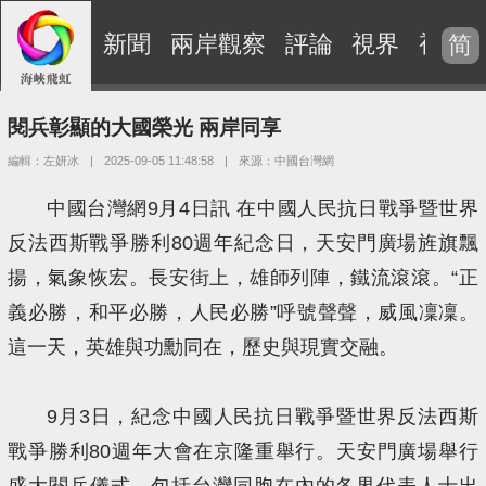
新聞
兩岸觀察
評論
視界
視頻
简
閱兵彰顯的大國榮光 兩岸同享
編輯：左妍冰
|
2025-09-05 11:48:58
|
來源：中國台灣網
中國台灣網9月4日訊 在中國人民抗日戰爭暨世界
反法西斯戰爭勝利80週年紀念日，天安門廣場旌旗飄
揚，氣象恢宏。長安街上，雄師列陣，鐵流滾滾。“正
義必勝，和平必勝，人民必勝”呼號聲聲，威風凜凜。
這一天，英雄與功勳同在，歷史與現實交融。
9月3日，紀念中國人民抗日戰爭暨世界反法西斯
戰爭勝利80週年大會在京隆重舉行。天安門廣場舉行
盛大閱兵儀式，包括台灣同胞在內的各界代表人士出