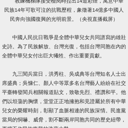
教練機梯隊接受檢閱時拉出14道彩煙，寓意中華
民族14年可歌可泣的抗戰歷程，象徵著14億多中國人
民奔向強國復興的光明前景。（央視直播截屏）
中國人民抗日戰爭是全體中華兒女共同譜寫的雄壯
史詩。為了民族解放、台灣光復，包括台灣同胞在內的
全體中華兒女付出巨大犧牲、作出重要貢獻。
九三閱兵當日，洪秀柱、吳成典等台灣知名人士出
席盛典；吳慷仁、顏人中等眾多名台灣藝人紛紛在社交
平臺轉發閱兵相關報道貼文，致敬先烈、禮讚和平。他
們以坦蕩的胸懷，堂堂正正地擁抱和見證屬於所有中華
兒女的榮耀時刻，彰顯了血脈相連的民族深情。民進黨
當局的恫嚇、威脅，割不斷兩岸同胞共同的歷史紐帶，