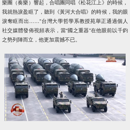
樂團（奏樂）響起，合唱團同唱《松花江上》的時候，
我就熱淚盈眶了，聽到《黃河大合唱》的時候，我的眼
淚奪眶而出……”台灣大學哲學系教授苑舉正通過個人
社交媒體發佈視頻表示，當“國之重器”在他眼前以千鈞
之勢列陣而立，他更加震撼不已。