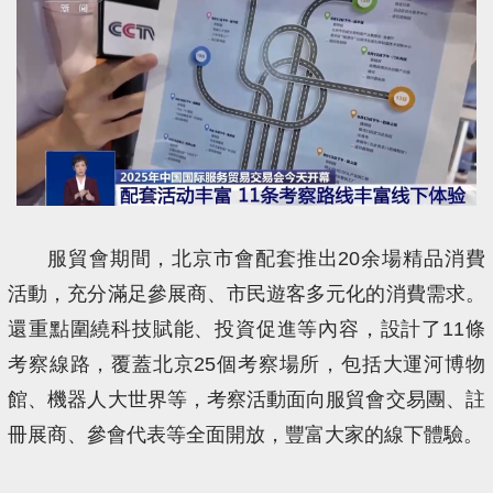
服貿會期間，北京市會配套推出20余場精品消費
活動，充分滿足參展商、市民遊客多元化的消費需求。
還重點圍繞科技賦能、投資促進等內容，設計了11條
考察線路，覆蓋北京25個考察場所，包括大運河博物
館、機器人大世界等，考察活動面向服貿會交易團、註
冊展商、參會代表等全面開放，豐富大家的線下體驗。