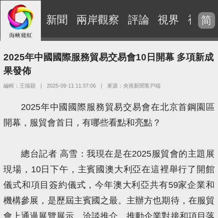
新聞
兩岸觀察
評論
視界
視頻
简
2025年中國國際服務貿易交易會10日開幕 多項新成
果發佈
編輯：王瑞穎
|
2025-09-11 11:37:06
|
來源：央視新聞客戶端
2025年中國國際服務貿易交易會在北京首鋼園區
開幕，服貿會首日，有哪些看點和亮點？
總台記者 高雪：我現在是在2025服貿會的主題展
現場，10日下午，主賓國澳大利亞在這裡舉行了開館
儀式和項目簽約儀式，今年澳大利亞共有59家企業和
機構參展，是歷屆主賓國之最。主辦方也期待，在服貿
會上通過展覽展示、洽談推介，推動企業對接和項目落