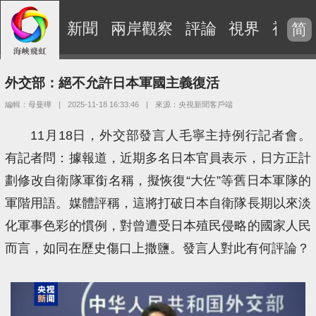
新聞
兩岸觀察
評論
視界
視頻
简
外交部：絕不允許日本軍國主義復活
編輯：母曼曄
|
2025-11-18 16:33:46
|
來源：央視新聞客戶端
11月18日，外交部發言人毛寧主持例行記者會。
有記者問：據報道，近期多名日本官員表示，日方正計
劃修改自衛隊軍銜名稱，擬恢復“大佐”等舊日本軍隊的
軍階用語。媒體評稱，這將打破日本自衛隊長期以來淡
化軍事色彩的慣例，對曾遭受日本殖民侵略的國家人民
而言，如同在歷史傷口上撒鹽。發言人對此有何評論？