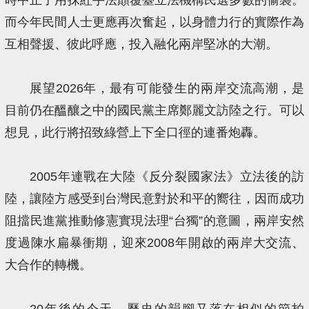
而今年民間人士更應再次奮起，以身體力行的實際作為
互相聲援、彼此呼應，投入融化兩岸堅冰的大潮。
展望2026年，最有可能發生的兩岸交流高潮，是
目前仍在醞釀之中的國民黨主席鄭麗文訪陸之行。可以
想見，此行將招致綠營上下全口徑的連番炮轟。
2005年連戰在大陸《反分裂國家法》立法後的訪
陸，讓陸方感受到台灣民意對於和平的嚮往，因而成功
阻擋民進黨推動修憲實現法理“台獨”的意圖，兩岸安然
度過陳水扁暴衝期，迎來2008年開啟的兩岸大交流、
大合作的轉機。
20年後的今天，歷史的韻腳又落在相似的節拍