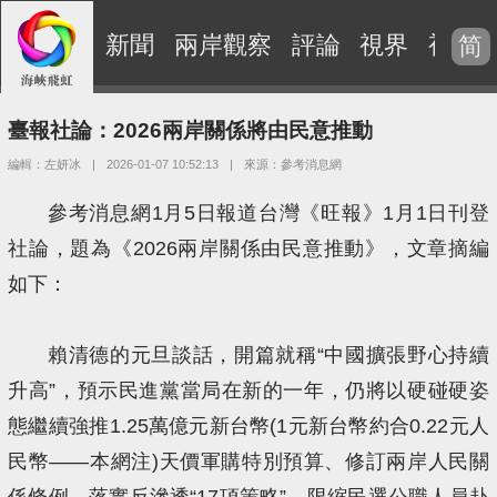
新聞
兩岸觀察
評論
視界
視頻
简
臺報社論：2026兩岸關係將由民意推動
編輯：左妍冰
|
2026-01-07 10:52:13
|
來源：參考消息網
參考消息網1月5日報道台灣《旺報》1月1日刊登
社論，題為《2026兩岸關係由民意推動》，文章摘編
如下：
賴清德的元旦談話，開篇就稱“中國擴張野心持續
升高”，預示民進黨當局在新的一年，仍將以硬碰硬姿
態繼續強推1.25萬億元新台幣(1元新台幣約合0.22元人
民幣——本網注)天價軍購特別預算、修訂兩岸人民關
係條例，落實反滲透“17項策略”、限縮民選公職人員赴