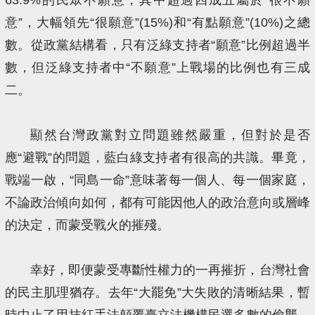
意”，大幅領先“很願意”(15%)和“有點願意”(10%)之總
數。從政黨結構看，只有泛綠支持者“願意”比例超過半
數，但泛綠支持者中“不願意”上戰場的比例也有三成
二。
顯然台灣政黨對立問題雖然嚴重，但對於是否
應“避戰”的問題，藍白綠支持者有很高的共識。畢竟，
戰端一啟，“同島一命”意味著每一個人、每一個家庭，
不論政治傾向如何，都有可能因他人的政治意向或層峰
的決定，而蒙受戰火的摧殘。
幸好，即便蒙受專斷性權力的一再摧折，台灣社會
的民主肌理猶存。去年“大罷免”大失敗的清晰結果，暫
時中止了用抹紅手法顛覆臺立法機構民選多數的偷襲。