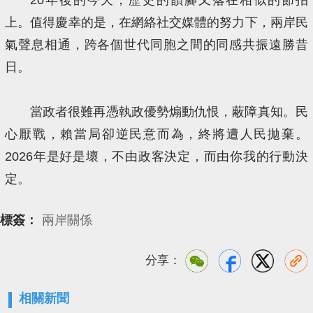
上。值得慶幸的是，在網絡社交媒體的努力下，兩岸民
氣聲息相通，跨各個世代同胞之間的同感共振遠勝昔
日。
當政者很難再憑執政優勢煽動仇恨，蔽障真知。民
心厭戰，賴當局卻逆民意而為，終將遭人民拋棄。
2026年是好是壞，不由政客決定，而由你我的行動決
定。
標簽：
兩岸關係
分享：
相關新聞