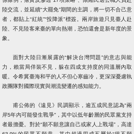
陸交流，並延續“大罷免”期間的主調，將一切不合己意
者，都貼上“紅統”“投降派”標簽。兩岸旅遊只見臺人赴
陸、不見陸客來臺的單向熱潮，恐怕還會是新年度的景
象。
面對大陸日漸展露的“解決台灣問題”的意志與能
力，賴當局佯裝不見，躲在四成支持度的同溫層內取
暖。令希冀臺海和平的人不但心寒齒冷，更深深憂慮執
政團隊對國際現實與潮流變遷的感知能力。
甫公佈的《遠見》民調顯示，逾五成民意認為“兩
岸5年內可能發生戰爭”，其中以低年齡層的民眾黨支持
者最擔憂。對於“願不願意讓自己或家人上戰場”，高達
63.9%的民眾不願意，其中超過四成五屬於“很不願