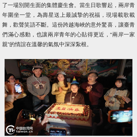
了一場別開生面的集體慶生會。當生日歌響起，兩岸青
年圍坐一堂，為壽星送上最誠摯的祝福，現場載歌載
舞，歡聲笑語不斷。這份跨越海峽的意外驚喜，讓臺青
們滿心感動，也讓兩岸青年的心貼得更近，“兩岸一家
親”的情誼在溫馨的氣氛中深深紮根。