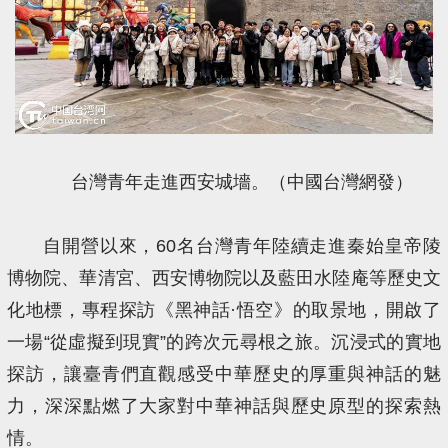
台灣青年走進西安城墻。（中國台灣網發）
自開營以來，60名台灣青年陸續走進秦始皇帝陵
博物院、華清宮、西安博物院以及藍田水陸庵等歷史文
化地標，專程探訪《黑神話·悟空》的取景地，開啟了
一場“從虛擬到現實”的跨次元尋根之旅。沉浸式的實地
探訪，讓臺青們直觀感受中華歷史的厚重與神話的魅
力，深深點燃了大家對中華神話與歷史原型的探索熱
情。