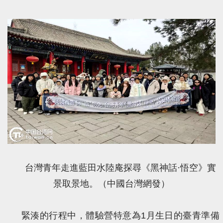
台灣青年走進藍田水陸庵探尋《黑神話·悟空》實
景取景地。（中國台灣網發）
緊湊的行程中，體驗營特意為1月生日的臺青準備