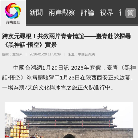
新聞
兩岸觀察
評論
視界
視頻
简
跨次元尋根！共敘兩岸青春情誼——臺青赴陝探尋
《黑神話·悟空》實景
編輯：左妍冰
|
2026-01-29 11:50:39
|
來源：中國台灣網
中國台灣網1月29日訊 2026年寒假，臺青《黑神
話·悟空》冰雪體驗營于1月23日在陝西西安正式啟幕。
一場為期7天的文化與冰雪之旅正火熱進行中。