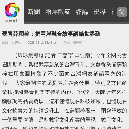
新聞
兩岸觀察
評論
視界
視頻
简
臺青薛穎穜：把兩岸融合故事講給世界聽
編輯：左妍冰
|
2026-03-12 15:48:16
|
來源：環球網
【環球網報道 記者 王嘉寧 田佳南】今年全國兩會
召開期間，紮根武漢創業的台灣青年、文創從業者薛穎
穜在朋友圈轉發了不少面向台灣網友解讀兩會的海
報。“大家最關注的還是兩岸融合發展，特別是文化産
業扶持和臺青創業支持的內容。”他説，大陸近年來不
斷強調高品質發展，這不僅體現在科技領域，也體現在
文化軟實力的持續提升上。在薛穎穜看來，兩會釋放的
一個重要信號，是對數字文化産業的重視。數字文化、
短視頻、微短劇等新媒體形態在政策引導下快速成長，