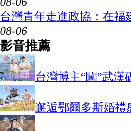
08-06
台灣青年走進政協：在福
08-06
影音推薦
台灣博主“闖”武漢
邂逅鄂爾多斯婚禮