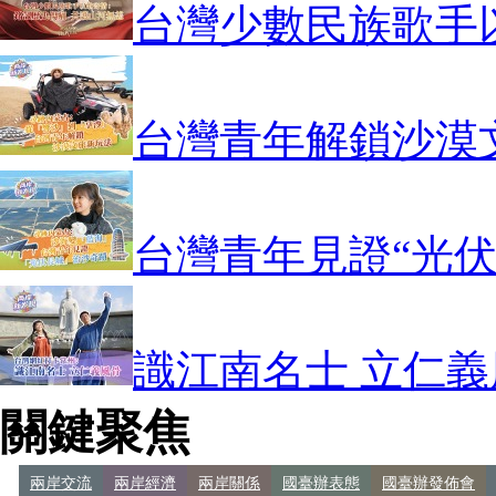
台灣少數民族歌手
台灣青年解鎖沙漠
台灣青年見證“光伏
識江南名士 立仁義
關鍵聚焦
兩岸交流
兩岸經濟
兩岸關係
國臺辦表態
國臺辦發佈會