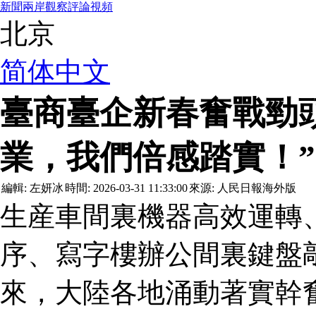
新聞
兩岸觀察
評論
視頻
北京
简体中文
臺商臺企新春奮戰勁
業，我們倍感踏實！”
編輯: 左妍冰
時間: 2026-03-31 11:33:00
來源: 人民日報海外版
生産車間裏機器高效運轉
序、寫字樓辦公間裏鍵盤
來，大陸各地涌動著實幹