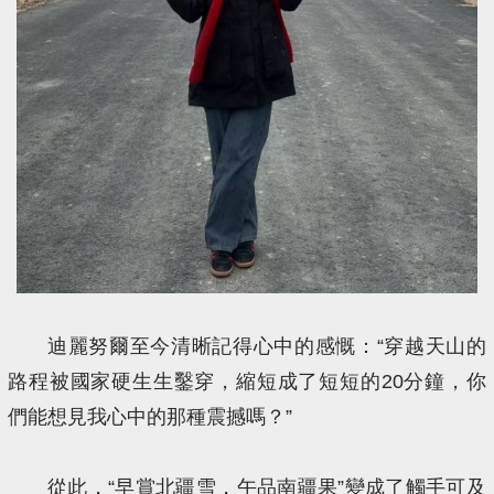
迪麗努爾至今清晰記得心中的感慨：“穿越天山的
路程被國家硬生生鑿穿，縮短成了短短的20分鐘，你
們能想見我心中的那種震撼嗎？”
從此，“早賞北疆雪，午品南疆果”變成了觸手可及