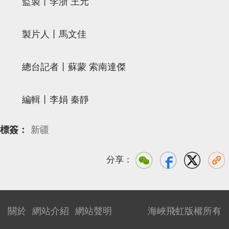
監製丨李浙 王元
製片人丨馬文佳
總台記者丨蘇蒙 索南達傑
編輯丨李娟 秦靜
標簽：
新疆
分享：
關於
網站介紹
網站聲明
海峽飛虹版權所有