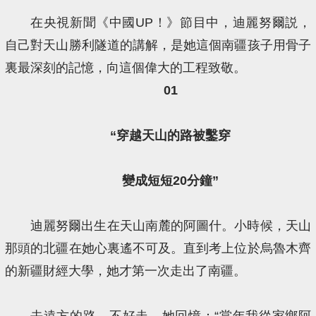
在央視新聞《中國UP！》節目中，迪麗努爾説，
自己對天山勝利隧道的講解，是她這個南疆孩子用骨子
裏最深刻的記憶，向這個偉大的工程致敬。
01
“穿越天山的路被鑿穿
變成短短20分鐘”
迪麗努爾出生在天山南麓的阿圖什。小時候，天山
那頭的北疆在她心裏遙不可及。直到考上位於烏魯木齊
的新疆財經大學，她才第一次走出了南疆。
去遠方的路，不好走。她回憶：“當年我從家鄉阿