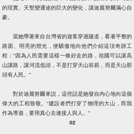
的現實。天塹變通途的巨大的變化，讓迪麗努爾滿心自
豪。
當她帶著來自台灣省的遊客穿過隧道，看著平整的
路面、明亮的燈光，便驕傲地向他們介紹這項奇跡工
程：“因為人民需要這樣一條好走的路，祖國可以讓高
山讓路，讓河流低頭，不是打穿天山容易，而是天山那
頭有人民。”
對於迪麗努爾來説，這些話是她發自內心地向這個
偉大的工程致敬。“建設者們打穿了物理的大山，而我
作為導遊，要用真心去連接人與人。”
02