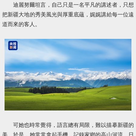
迪麗努爾坦言，自己只是一名平凡的講述者，只想
把新疆大地的秀美風光與厚重底蘊，娓娓講給每一位遠
道而來的客人。
可她也時常覺得，語言總有局限，難以描摹新疆的
美。於是，她常常拿起手機，記錄家鄉的高山河流、日