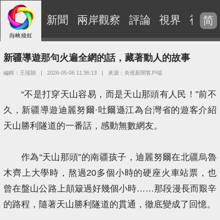
新聞
兩岸觀察
評論
視界
視頻
简
新疆導遊那句火遍全網的話，藏著動人的故事
編輯：王瑞穎
|
2026-05-06 11:36:13
|
來源：央視新聞客戶端
“不是打穿天山容易，而是天山那頭有人民！”前不
久，新疆導遊迪麗努爾·吐爾遜江為台灣省的遊客介紹
天山勝利隧道的一番話，感動無數網友。
作為“天山那頭”的南疆孩子，迪麗努爾在北疆烏魯
木齊上大學時，熬過20多個小時的硬座火車站票，也
曾在盤山公路上顛簸過好幾個小時……那段漫長而艱辛
的路程，隨著天山勝利隧道的貫通，徹底變成了回憶。