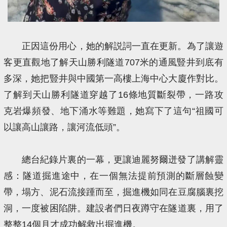
正因這份用心，她的解説詞一直在更新。為了讓遊
客更直觀地了解天山勝利隧道707米的通風豎井到底有
多深，她把豎井與中國第一高樓上海中心大廈作對比。
了解到天山勝利隧道穿越了16條地質斷裂帶，一路攻
克岩爆頻發、地下涌水等難題，她寫下了這句“祖國可
以讓高山讓路，讓河流低頭”。
總台紀錄片裏的一幕，更讓迪麗努爾迸發了講解靈
感：隧道掘進途中，在一個無法提前預測的斷層蝕變
帶，塌方、泥石流接踵而至，掘進機如同在豆腐腦裏挖
洞，一度被困陷阱。建設者們日夜蹲守在隧道裏，用了
整整14個月才成功解救出掘進機。