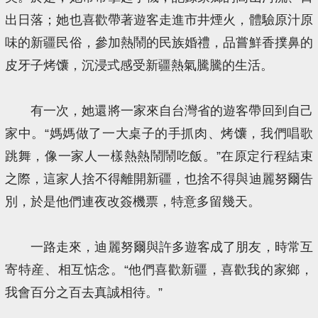
出日落；她也喜歡帶著遊客走進市井煙火，體驗原汁原
味的新疆民俗，參加熱鬧的民族婚禮，品嘗鮮香撲鼻的
皮牙子烤馕，沉浸式感受新疆熱氣騰騰的生活。
有一次，她還將一家來自台灣省的遊客帶回到自己
家中。“媽媽做了一大桌子的手抓肉、烤馕，我們唱歌
跳舞，像一家人一樣熱熱鬧鬧吃飯。”在原定行程結束
之際，這家人捨不得離開新疆，也捨不得與迪麗努爾告
別，於是他們連夜改簽機票，特意多留幾天。
一路走來，迪麗努爾與許多遊客成了朋友，時常互
寄特産、相互惦念。“他們喜歡新疆，喜歡我的家鄉，
我會百分之百去真誠相待。”