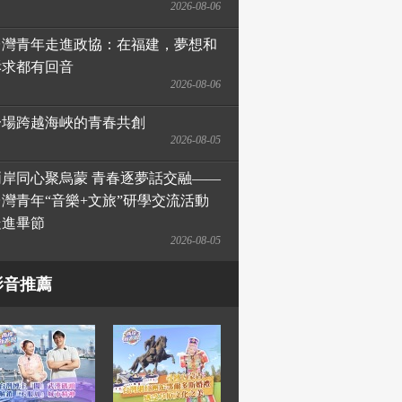
2026-08-06
台灣青年走進政協：在福建，夢想和
訴求都有回音
2026-08-06
一場跨越海峽的青春共創
2026-08-05
兩岸同心聚烏蒙 青春逐夢話交融——
台灣青年“音樂+文旅”研學交流活動
走進畢節
2026-08-05
影音推薦