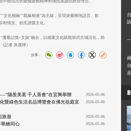
批中體現出的愛國愛鄉精神和僑批業誠信經營理念。
”“文化相融”“親緣相連”為主線，呈現泉臺兩地語言、飲
宗村情況、姓氏譜牒文化。
、“遷臺記憶+文旅”融合，以檔案文化賦能崇武古城活化，助
(記者 吳晟煒）
分享：
—“陽羨美茗 千人茶會”在宜興舉辦
  2026-05-06
化暨綠色生活名品博覽會在佛光祖庭宜
  2026-05-06
祖旅遊
  2026-05-06
年華繪同心
  2026-05-06