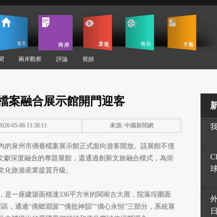
聞
兩岸觀察
評論
視頻
檔案融合展示館開門迎客
26-05-06 11:38:11
來源: 中國新聞網
城內的泉州市僑臺檔案展示館正式面向遊客開放。該展館不僅
C
案文獻深度融合的專題展館，還通過創新文旅融合模式，為崇
文化旅遊産業提質升級。
，是一座建築面積達336平方米的閩南古大厝，院落埕圍面
區，通過“僑鄉淵源”“僑批神韻”“僑心永恒”三部分，系統展