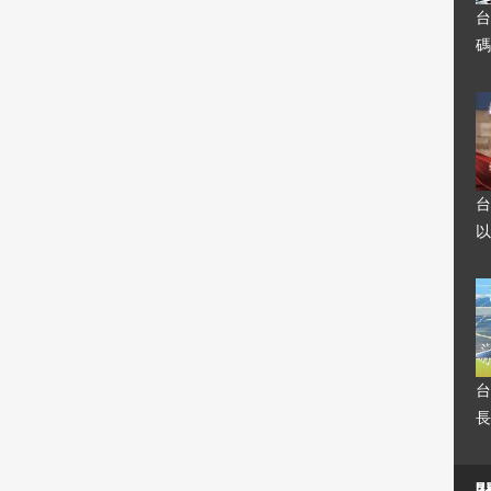
台
碼
台
以
台
長