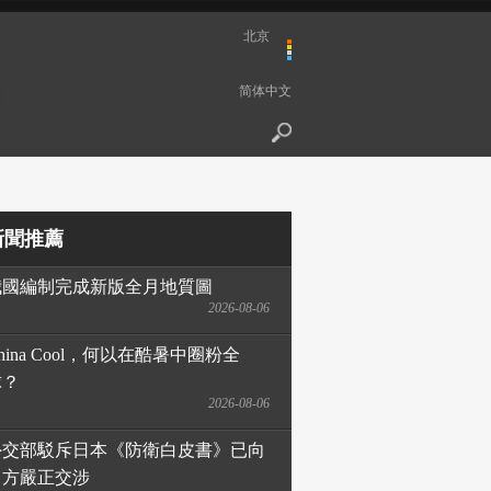
北京
简体中文
新聞推薦
我國編制完成新版全月地質圖
2026-08-06
hina Cool，何以在酷暑中圈粉全
球？
2026-08-06
外交部駁斥日本《防衛白皮書》已向
日方嚴正交涉