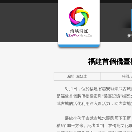
新
福建首個僑臺
編輯: 左妍冰
時間: 20
5月1日，位於福建省惠安縣崇武古
是福建首個將僑批檔案與“遷臺記憶”檔
武古城的活化利用注入新活力，助力當地
展館坐落于崇武古城水關民居下王厝
積約100平方米。記者看到，在僑批文化展