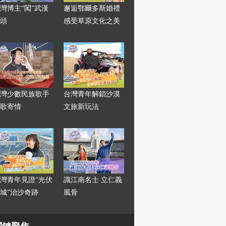
灣博主“闖”武漢
邂逅鄂爾多斯婚禮
頭
感受草原文化之美
灣少數民族歌手
台灣青年解鎖沙漠
歌寄情
文旅新玩法
灣青年見證“光伏
識江南名士 立仁義
城”治沙奇跡
風骨