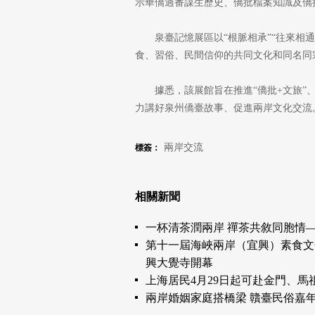
示華僑過番謀生歷史、僑批檔案知識及僑
泉臺記憶展區以“根脈相承”“往來相通
食、習俗、民間信仰的共同文化和同名同
據悉，該展館旨在推進“僑批+文旅”
力講好泉州僑臺故事、促進兩岸文化交流。
兩岸交流
標簽：
相關新聞
一杯清茶潤兩岸 禪茶共敘同胞情—
第十一屆海峽兩岸（宜興）素食文
興大覺寺開幕
上海居民4月29日起可赴金門、馬
兩岸婚姻家庭搭橋梁 贛臺民俗嘉