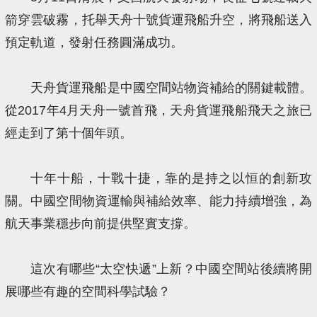
箭穿雲破霧，托舉天舟十號貨運飛船升空，將飛船送入
預定軌道，發射任務圓滿成功。
天舟貨運飛船是中國空間站物資補給的關鍵載體。
從2017年4月天舟一號首飛，天舟貨運飛船飛天之旅已
經走到了第十個年頭。
十年十船，十戰十捷，靠的是持之以恒的創新攻
關。中國空間物資運輸與補給效率、能力持續增強，為
航天事業穩步向前提供堅實支撐。
這次有哪些“太空快遞”上新？中國空間站後續將開
展哪些有趣的空間科學試驗？