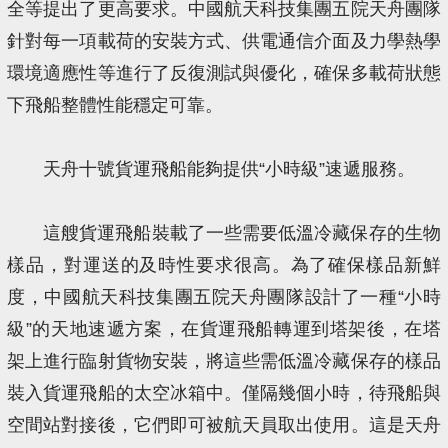
全等提出了更高要求。中國航天科技集團五院天舟團隊
針對每一項載荷的安裝方式、供電通信介面及力學熱學
環境適應性等進行了反復測試與優化，確保多載荷狀態
下飛船整體性能穩定可靠。
天舟十號貨運飛船能夠提供“小時級”速遞服務。
這艘貨運飛船裝載了一些需要低溫冷藏保存的生物
樣品，對運送的及時性要求很高。為了確保樣品新鮮
度，中國航天科技集團五院天舟團隊設計了一種“小時
級”的天地速遞方案，在貨運飛船轉運到塔架後，在塔
架上進行臨射貨物安裝，將這些需低溫冷藏保存的樣品
裝入貨運飛船的太空冰箱中。僅隔幾個小時，待飛船與
空間站對接後，它們即可被航天員取出使用。這是天舟