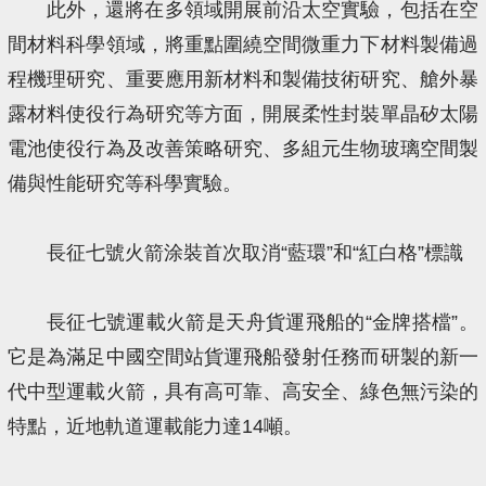
此外，還將在多領域開展前沿太空實驗，包括在空
間材料科學領域，將重點圍繞空間微重力下材料製備過
程機理研究、重要應用新材料和製備技術研究、艙外暴
露材料使役行為研究等方面，開展柔性封裝單晶矽太陽
電池使役行為及改善策略研究、多組元生物玻璃空間製
備與性能研究等科學實驗。
長征七號火箭涂裝首次取消“藍環”和“紅白格”標識
長征七號運載火箭是天舟貨運飛船的“金牌搭檔”。
它是為滿足中國空間站貨運飛船發射任務而研製的新一
代中型運載火箭，具有高可靠、高安全、綠色無污染的
特點，近地軌道運載能力達14噸。