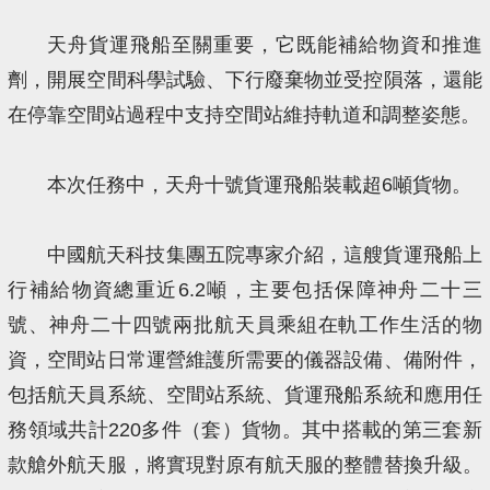
天舟貨運飛船至關重要，它既能補給物資和推進
劑，開展空間科學試驗、下行廢棄物並受控隕落，還能
在停靠空間站過程中支持空間站維持軌道和調整姿態。
本次任務中，天舟十號貨運飛船裝載超6噸貨物。
中國航天科技集團五院專家介紹，這艘貨運飛船上
行補給物資總重近6.2噸，主要包括保障神舟二十三
號、神舟二十四號兩批航天員乘組在軌工作生活的物
資，空間站日常運營維護所需要的儀器設備、備附件，
包括航天員系統、空間站系統、貨運飛船系統和應用任
務領域共計220多件（套）貨物。其中搭載的第三套新
款艙外航天服，將實現對原有航天服的整體替換升級。