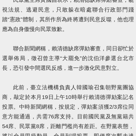
視法規、逃避民意，只敢躲在暗處聯合行政部門踐
踏“憲政”體制，其所作所為終將遭到民意反噬，他也理
應為自身傲慢向民眾致歉。
聯合新聞網稱，賴清德缺席彈劾審查，同日卻忙於
選舉佈局，徵召曾主導“大罷免”的沈伯洋參選台北市
長，恐引發中間選民反感，進一步激化民意對立。
此前，臺立法機構負責人韓國瑜召集朝野黨團協
商，敲定於本月19日上午10時舉行賴清德彈劾案記名
投票。中時新聞網稱，按規定，彈劾案須獲2/3席位同
意方能通過，共需76席支持。目前國民黨及無黨籍共
54席、民眾黨8席，距離門檻尚有差距。在野黨表態，
將以全員甲級動員、全員到場投票，即便席次暫未達