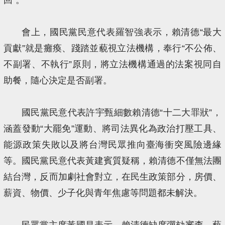
會上，國民黨民意代表羅智強表示，賴清德“最大
貢獻”就是癱瘓、踐踏並藐視立法機構，奉行“不公佈、
不副署、不執行”原則，將立法機構通過的法案視同自
助餐，隨心決定是否副署。
國民黨民意代表許宇甄細數賴清德“十二大罪狀”，
涵蓋發動“大罷免”運動、將司法異化為政治打壓工具、
能源政策失敗以及將台灣民眾推向臺海衝突風險邊緣
等。國民黨民意代表黃建賓質疑稱，賴清德不僅無法團
結台灣，反而加劇社會對立，在民生政策部分，房價、
薪資、物價、少子化與青年焦慮等問題都未解決。
民眾黨主席黃國昌表示，賴清德缺席彈劾審查，藐