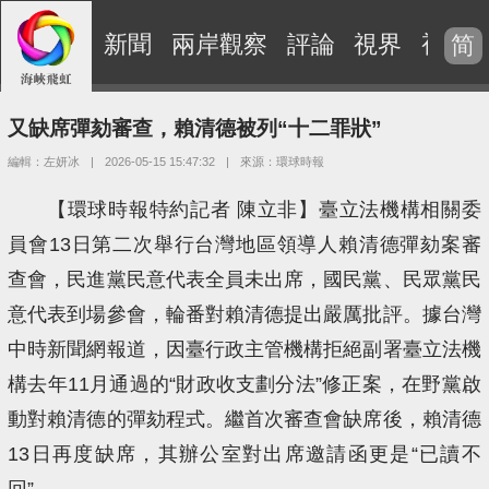
新聞
兩岸觀察
評論
視界
視頻
简
又缺席彈劾審查，賴清德被列“十二罪狀”
編輯：左妍冰
|
2026-05-15 15:47:32
|
來源：環球時報
【環球時報特約記者 陳立非】臺立法機構相關委
員會13日第二次舉行台灣地區領導人賴清德彈劾案審
查會，民進黨民意代表全員未出席，國民黨、民眾黨民
意代表到場參會，輪番對賴清德提出嚴厲批評。據台灣
中時新聞網報道，因臺行政主管機構拒絕副署臺立法機
構去年11月通過的“財政收支劃分法”修正案，在野黨啟
動對賴清德的彈劾程式。繼首次審查會缺席後，賴清德
13日再度缺席，其辦公室對出席邀請函更是“已讀不
回”。