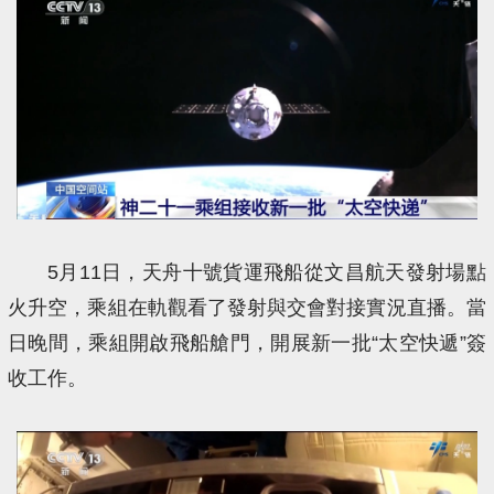
5月11日，天舟十號貨運飛船從文昌航天發射場點
火升空，乘組在軌觀看了發射與交會對接實況直播。當
日晚間，乘組開啟飛船艙門，開展新一批“太空快遞”簽
收工作。