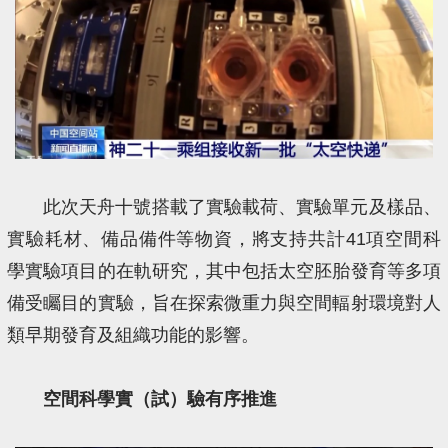
此次天舟十號搭載了實驗載荷、實驗單元及樣品、
實驗耗材、備品備件等物資，將支持共計41項空間科
學實驗項目的在軌研究，其中包括太空胚胎發育等多項
備受矚目的實驗，旨在探索‌微重力與空間輻射環境對人
類早期發育及組織功能的影響‌。
空間科學實（試）驗有序推進