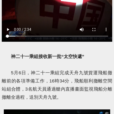
神二十一乘組接收新一批“太空快遞”
5月6日，神二十一乘組完成天舟九號貨運飛船撤
離前的各項準備工作，16時34分，飛船順利撤離空間
站組合體，3名航天員通過艙內直播畫面監視飛船分離
撤離全過程，送別天舟九號。