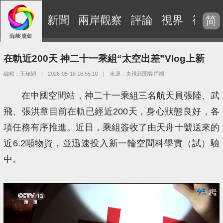
新聞
兩岸觀察
評論
視界
視頻
简
在軌近200天 神二十一乘組“太空出差”Vlog上新
編輯：王瑞穎
|
2026-05-18 16:55:10
|
來源：央視新聞客戶端
在中國空間站，神二十一乘組三名航天員張陸、武
飛、張洪章目前在軌已經近200天，身心狀態良好‌，各
項任務有序推進。近日，乘組簽收了由天舟十號送來的
近6.2噸物資，並迅速投入新一輪空間科學實（試）驗
中。