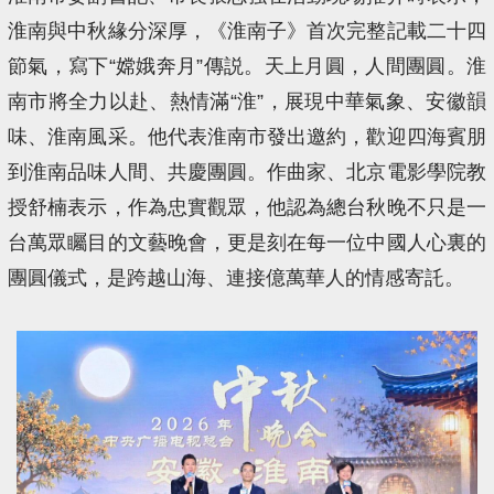
淮南與中秋緣分深厚，《淮南子》首次完整記載二十四
節氣，寫下“嫦娥奔月”傳説。天上月圓，人間團圓。淮
南市將全力以赴、熱情滿“淮”，展現中華氣象、安徽韻
味、淮南風采。他代表淮南市發出邀約，歡迎四海賓朋
到淮南品味人間、共慶團圓。作曲家、北京電影學院教
授舒楠表示，作為忠實觀眾，他認為總台秋晚不只是一
台萬眾矚目的文藝晚會，更是刻在每一位中國人心裏的
團圓儀式，是跨越山海、連接億萬華人的情感寄託。