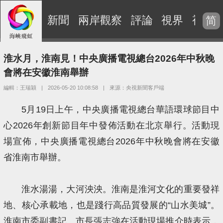
新聞
兩岸觀察
評論
視界
視頻
简
淮水月，淮南見！中央廣播電視總台2026年中秋晚
會將在安徽淮南舉辦
編輯：王瑞穎
|
2026-05-20 10:08:58
|
來源：央視新聞客戶端
5月19日上午，中央廣播電視總台華語環球節目中
心2026年創新節目年中發佈活動在北京舉行。活動現
場宣佈，中央廣播電視總台2026年中秋晚會將在安徽
省淮南市舉辦。
淮水湯湯，大河泱泱。淮南是淮河文化的重要發祥
地、核心承載地，也是踐行高品質發展的“山水美城”。
淮南市委副書記、市長張志強在活動現場推介時表示，