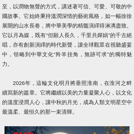
至，以潤物無聲的方式，講述著可信、可愛、可敬的中
國故事。它始終秉持溫潤深情的藝術風格，如一幅徐徐
展開的山水長卷，將中華美學的精髓演繹得淋漓盡致。
它以月為媒，既有“但願人長久，千里共嬋娟”的千古絕
唱，亦有創新演繹的時代新聲，讓全球觀眾在視聽盛宴
中，領略到中華文化“羚羊挂角，無跡可求”的獨特魅
力。
2026年，這輪文化明月將垂照淮南，在淮河之畔
續寫新的篇章。它將繼續以美的力量凝聚人心，以文化
的溫度浸潤人心，讓中秋的月光，成為人類文明星空中
最溫柔、最恒久的那一束清輝。