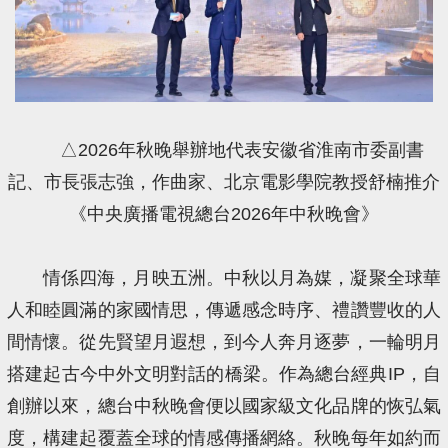
△2026年秋晚舉辦地代表安徽省淮南市委副書
記、市長張志強，作曲家、北京電影學院教授舒楠推介
《中央廣播電視總台2026年中秋晚會》
情係四海，月映五洲。中秋以月為媒，凝聚全球華
人和睦圓滿的家國情思，傳遞感念時序、禮讚豐收的人
間情懷。從先賢望月遐想，到今人奔月逐夢，一輪明月
搭建起古今中外文明對話的橋梁。作為總台經典IP，自
創辦以來，總台中秋晚會便以國家級文化品牌的恢弘氣
度，構建起覆蓋全球的情感傳播網絡。秋晚每年如約而