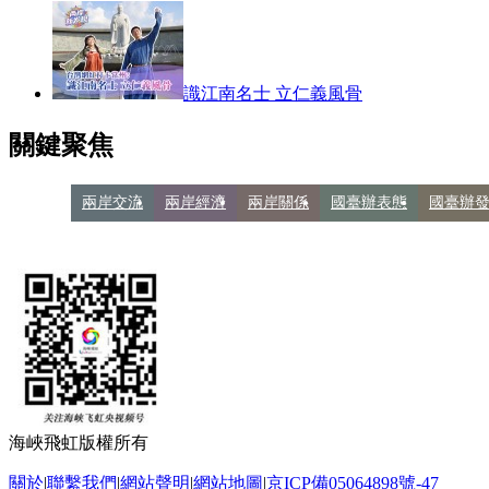
識江南名士 立仁義風骨
關鍵聚焦
兩岸交流
兩岸經濟
兩岸關係
國臺辦表態
國臺辦
海峽飛虹版權所有
關於
|
聯繫我們
|
網站聲明
|
網站地圖
|
京ICP備05064898號-47