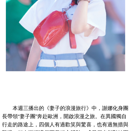
本週三播出的《妻子的浪漫旅行》中，謝娜化身團
長帶領“妻子團”奔赴歐洲，開啟浪漫之旅。在異國獨自
行走的路途上，四個人有過歡笑與驚喜，也有過無措與