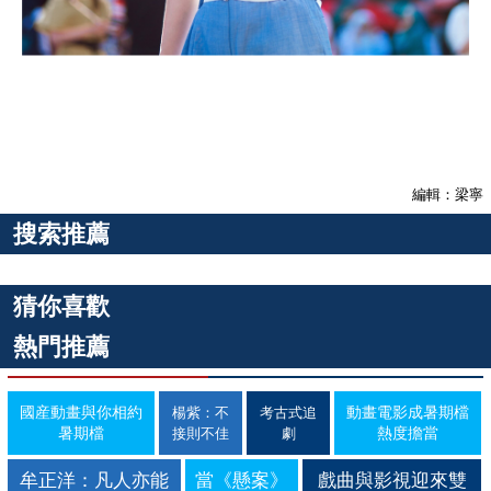
編輯：梁寧
搜索推薦
猜你喜歡
熱門推薦
國産動畫與你相約
動畫電影成暑期檔
楊紫：不
考古式追
暑期檔
熱度擔當
接則不佳
劇
牟正洋：凡人亦能
當《懸案》
戲曲與影視迎來雙