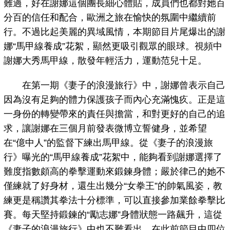
難過，好在謝娜這個團長細心體貼，成員們也都對她百
分百的信任和配合，歐洲之旅在愉快的氛圍中繼續前
行。不過比起美麗的異域風情，本期節目片尾爆出的謝
娜“馬甲線養成”花絮，顯然更吸引觀眾的眼球。視頻中
謝娜大秀馬甲線，散發年輕活力，運動范兒十足。
在第一期《妻子的浪漫旅行》中，謝娜曾表示自己
因為沒有足夠的體力保護孩子而內心充滿愧疚。正是這
一身份的轉變帶來的責任與擔當，和對更好的自己的追
求，讓謝娜在三個月前發表微博立誓健身，並希望
在“億中人”的監督下練出馬甲線。從《妻子的浪漫旅
行》曝光的“馬甲線養成”花絮中，能夠看到謝娜選擇了
難度指數頗高的拳擊運動來鍛鍊身體；嚴於律己的她不
僅練就了好身材，還生出幾分“女拳王”的帥氣風姿，教
練更是稱讚其拳法十分標準，可以直接參加業餘拳擊比
賽。每天堅持鍛鍊的“勵志娜”身體狀態一路飆升，這從
《妻子的浪漫旅行》中也不難看出。在此前節目中四位