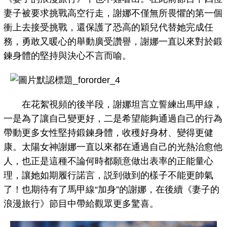
妻子被要求挑戰高空行走，謝娜不僅無所畏懼的第一個
衝上去接受挑戰，還保護了恐高的穎兒代替她完成任
務，勇敢又暖心的舉動廣受讚譽，謝娜一直以來對於鍛
鍊身體的堅持與決心不言而喻。
在花絮視頻的後半段，謝娜坦言立誓練出馬甲線，
一是為了讓自己變更好，二是希望能夠通過自己的行為
帶動更多女性堅持鍛鍊身體，收穫好身材、變得更健
康。太陽女神謝娜一直以來都在通過自己的光熱治愈他
人，也正是這種不論何時都願意做出表率的正能量心
理，讓她如期履行諾言，説到做到的樣子不能更帥氣
了！也期待有了馬甲線“加身”的謝娜，在後續《妻子的
浪漫旅行》節目中帶給觀眾更多驚喜。