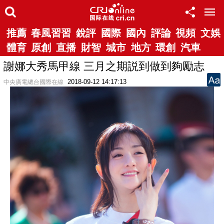
推薦
春風習習
銳評
國際
國內
評論
視頻
文娛
體育
原創
直播
財智
城市
地方
環創
汽車
謝娜大秀馬甲線 三月之期説到做到夠勵志
2018-09-12 14:17:13
中央廣電總台國際在線