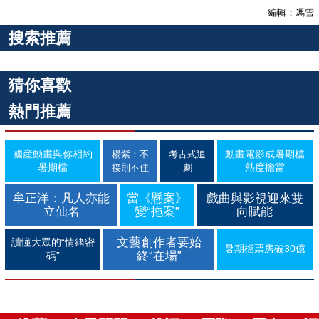
編輯：馮雪
搜索推薦
猜你喜歡
熱門推薦
國産動畫與你相約
動畫電影成暑期檔
楊紫：不
考古式追
暑期檔
熱度擔當
接則不佳
劇
牟正洋：凡人亦能
當《懸案》
戲曲與影視迎來雙
立仙名
變“拖案”
向賦能
文藝創作者要始
讀懂大眾的“情緒密
暑期檔票房破30億
終“在場”
碼”