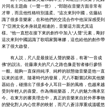
片同名主題曲《一聲一世》，“郎朗在音樂方面非常有
才華，而且他性格特別溫柔。”這次來到中國，佐藤結
識了很多音樂家，在和他們的交流合作中他深深感受到
了“亞洲文化本身就是相連的，音樂這方面尤其這
樣。”他一直想在接下來的創作中加入“人聲”元素，剛好
這次來到中國認識了歌唱家龔琳娜，這也給他的創作帶
來了很大啟發。
有人説，尺八是最接近人聲的樂器，有著“一音成
佛”的説法。佐藤康夫的尺八之路也像是智者修行參悟
一般。能夠一直保持純凈、純粹的狀態做音樂是他一直
以來的追求。隨著時代的發展，尺八不斷嘗試和其他樂
器結合，碰撞出了很多令人耳目一新的風格，也越來越
受到年輕人的喜愛。作為傳統樂器，尺八的魅力傳承至
今。在東方的審美理念中，真正的音樂來自於外界事物
的變化對人內心世界的映射，而尺八蒼涼厚重或溫暖悠