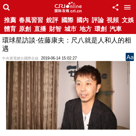
推薦
春風習習
銳評
國際
國內
評論
視頻
文娛
體育
原創
直播
財智
城市
地方
環創
汽車
環球星訪談·佐藤康夫：尺八就是人和人的相
遇
2019-06-14 15:02:27
中央廣電總台國際在線