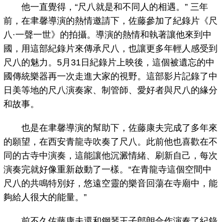
他一直覺得，“尺八就是和不同人的相遇。” 三年
前，在聿馨導演的熱情邀請下，佐藤參加了紀錄片《尺
八·一聲一世》的拍攝。導演的熱情和執著讓他來到中
國，用這部紀錄片來傳承尺八，也讓更多年輕人感受到
尺八的魅力。5月31日紀錄片上映後，這個被遺忘的中
國傳統樂器再一次走進大家的視野。這部影片記錄了中
日美等地的尺八演奏家、制管師、愛好者與尺八的緣分
和故事。
也是在聿馨導演的幫助下，佐藤康夫完成了多年來
的願望，在西安青龍寺吹奏了尺八。此前他也喜歡在不
同的古寺中演奏，這能讓他沉澱情緒、刷新自己，每次
演奏完就好像重新啟動了一樣。“在青龍寺這個空間中
尺八的共鳴特別好，悠遠空靈的樂音回蕩在寺廟中，能
夠給人很大的能量。”
前不久佐藤康夫還和鋼琴王子郎朗合作演奏了紀錄