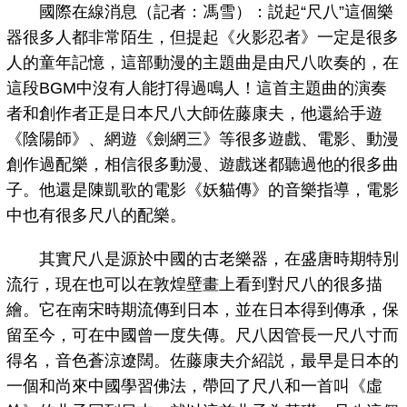
國際在線消息（記者：馮雪）：説起“尺八”這個樂
器很多人都非常陌生，但提起《火影忍者》一定是很多
人的童年記憶，這部動漫的主題曲是由尺八吹奏的，在
這段BGM中沒有人能打得過鳴人！這首主題曲的演奏
者和創作者正是日本尺八大師佐藤康夫，他還給手遊
《陰陽師》、網遊《劍網三》等很多遊戲、電影、動漫
創作過配樂，相信很多動漫、遊戲迷都聽過他的很多曲
子。他還是陳凱歌的電影《妖貓傳》的音樂指導，電影
中也有很多尺八的配樂。
其實尺八是源於中國的古老樂器，在盛唐時期特別
流行，現在也可以在敦煌壁畫上看到對尺八的很多描
繪。它在南宋時期流傳到日本，並在日本得到傳承，保
留至今，可在中國曾一度失傳。尺八因管長一尺八寸而
得名，音色蒼涼遼闊。佐藤康夫介紹説，最早是日本的
一個和尚來中國學習佛法，帶回了尺八和一首叫《虛