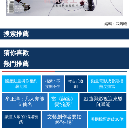
編輯：武若曦
搜索推薦
猜你喜歡
熱門推薦
國産動畫與你相約
動畫電影成暑期檔
楊紫：不
考古式追
暑期檔
熱度擔當
接則不佳
劇
牟正洋：凡人亦能
當《懸案》
戲曲與影視迎來雙
立仙名
變“拖案”
向賦能
文藝創作者要始
讀懂大眾的“情緒密
暑期檔票房破30億
終“在場”
碼”