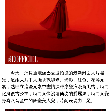
今天，演員迪麗熱巴受邀拍攝的最新封面大片曝
光，這組大片中大膽挑戰線條、光影、紅色、花等元
素，熱巴在這些元素中盡情演繹摩登浪漫新風格，時而
化身復古公主，時而又像漫遊仙境的愛麗絲，時而又變
身為八音盒中的舞臺美人兒，時尚表現力十足。