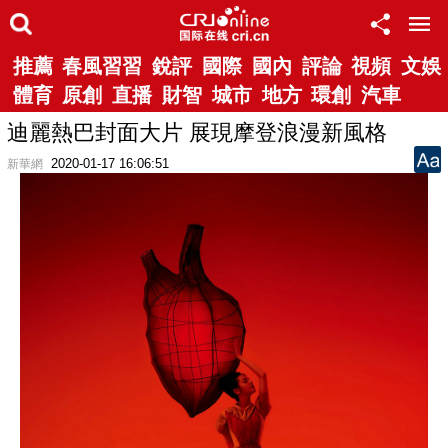
推薦
春風習習
銳評
國際
國內
評論
視頻
文娛
體育
原創
直播
財智
城市
地方
環創
汽車
迪麗熱巴封面大片 展現摩登浪漫新風格
2020-01-17 16:06:51
新華網