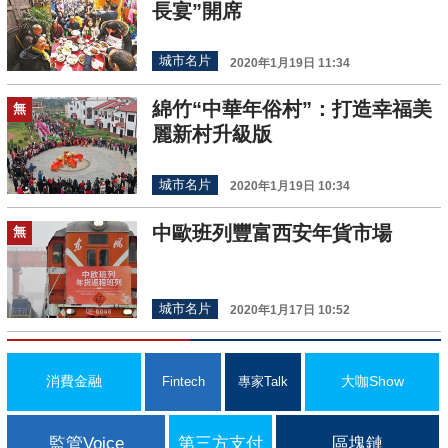
長宴”開席
城市名片
2020年1月19日 11:34
綿竹“中華年俗村”：打造幸福美
無
麗新村升級版
城市名片
2020年1月19日 10:34
中歐班列豐富西安年貨市場
無
城市名片
2020年1月17日 10:52
消費金融
大咖Show
Fintech
專家Talk
監管Voice
第三方支付
區塊鏈