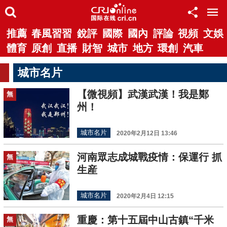
推薦
春風習習
銳評
國際
國內
評論
視頻
文娛
體育
原創
直播
財智
城市
地方
環創
汽車
城市名片
【微視頻】武漢武漢！我是鄭
無
州！
城市名片
2020年2月12日 13:46
河南眾志成城戰疫情：保運行 抓
無
生産
城市名片
2020年2月4日 12:15
重慶：第十五屆中山古鎮“千米
無