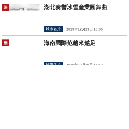
湖北奏響冰雪産業圓舞曲
無
城市名片
2019年12月23日 10:06
海南國際范越來越足
無
城市名片
2019年12月19日 14:53
“重慶造”竹纖維餐具亮相聯合國
無
氣候變化大會
城市名片
2019年12月19日 14:49
“超級口岸”來了：橫琴口岸
無
的“一國兩制”新實踐