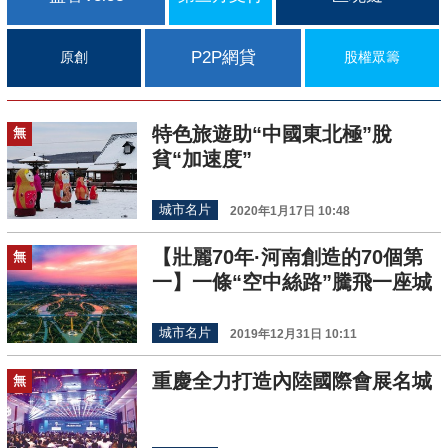
P2P網貸
原創
股權眾籌
特色旅遊助“中國東北極”脫
無
貧“加速度”
城市名片
2020年1月17日 10:48
【壯麗70年·河南創造的70個第
無
一】一條“空中絲路”騰飛一座城
城市名片
2019年12月31日 10:11
重慶全力打造內陸國際會展名城
無