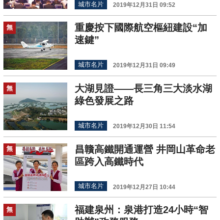
城市名片
2019年12月31日 09:52
重慶按下國際航空樞紐建設“加
無
速鍵”
城市名片
2019年12月31日 09:49
大湖見證——長三角三大淡水湖
無
綠色發展之路
城市名片
2019年12月30日 11:54
昌贛高鐵開通運營 井岡山革命老
無
區跨入高鐵時代
城市名片
2019年12月27日 10:44
福建泉州：泉港打造24小時“智
無