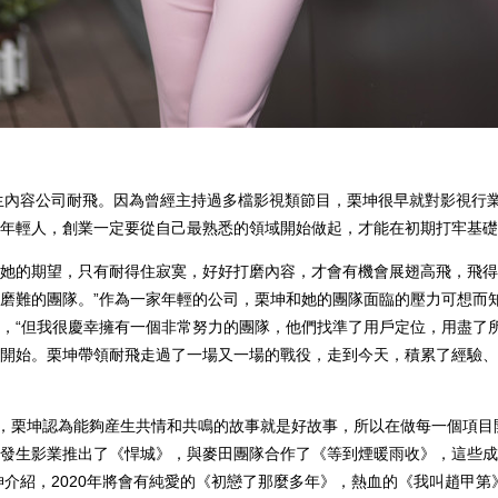
生內容公司耐飛。因為曾經主持過多檔影視類節目，栗坤很早就對影視行
年輕人，創業一定要從自己最熟悉的領域開始做起，才能在初期打牢基礎
的期望，只有耐得住寂寞，好好打磨內容，才會有機會展翅高飛，飛得更
磨難的團隊。”作為一家年輕的公司，栗坤和她的團隊面臨的壓力可想而
，“但我很慶幸擁有一個非常努力的團隊，他們找準了用戶定位，用盡了所
開始。栗坤帶領耐飛走過了一場又一場的戰役，走到今天，積累了經驗、
an，栗坤認為能夠産生共情和共鳴的故事就是好故事，所以在做每一個項
發生影業推出了《悍城》，與麥田團隊合作了《等到煙暖雨收》，這些成
栗坤介紹，2020年將會有純愛的《初戀了那麼多年》，熱血的《我叫趙甲