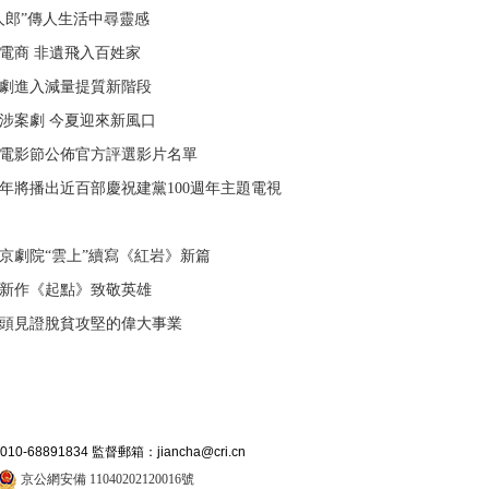
人郎”傳人生活中尋靈感
電商 非遺飛入百姓家
劇進入減量提質新階段
涉案劇 今夏迎來新風口
電影節公佈官方評選影片名單
21年將播出近百部慶祝建黨100週年主題電視
京劇院“雲上”續寫《紅岩》新篇
新作《起點》致敬英雄
頭見證脫貧攻堅的偉大事業
891834 監督郵箱：jiancha@cri.cn
京公網安備 11040202120016號