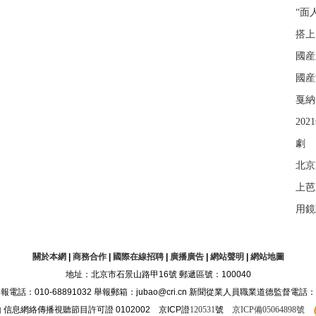
“面
搭上
國産
國産
戛納
20
劇
北京
上芭
用鏡
關於本網
|
商務合作
|
國際在線招聘
|
廣播廣告
|
網站聲明
|
網站地圖
地址：北京市石景山路甲16號 郵遞區號：100040
10-68891032 舉報郵箱：jubao@cri.cn 新聞從業人員職業道德監督電話：010-68
約
信息網絡傳播視聽節目許可證 0102002 京ICP證
120531
號
京ICP備05064898號