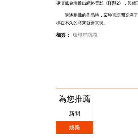
導演戴金垸推出網絡電影《怪獸2》，與盧
講述耐飛的作品時，栗坤言語間充滿了驕
標在不久的將來就會實現。
標簽：
環球星訪談
為您推薦
新聞
娛樂