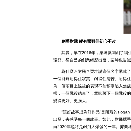
創辦耐飛 縱有艱難但初心不改
其實，早在2016年，栗坤就開創了網
環節。從自己的創業經歷出發，栗坤也告誡
為什麼叫耐飛？栗坤説這個名字承載了她
一個能夠耐得住寂寞、耐得住清苦、耐得住
為一個項目上線後的表現不如預期陷入焦慮
樣，一個戰役結束了，意味著下一個戰役的
變得更好、更強大。
“讓好故事成為好作品”是耐飛的slog
出發，去感受每一個故事。如此，耐飛攜手
而2020年也將是耐飛大爆發的一年。據