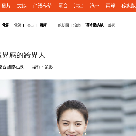
圖片
文娛
伴語私塾
電台
演出
汽車
兩岸
移動版
|
電影
|
電視
|
演出
|
圖庫
|
1+1觀影團
|
滾動
|
環球星訪談
|
熱詞
邊界感的跨界人
總台國際在線
|
編輯：劉欣