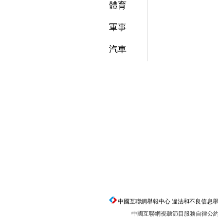
體育
軍事
汽車
中國互聯網舉報中心 違法和不良信息舉報電話：0
中國互聯網視聽節目服務自律公