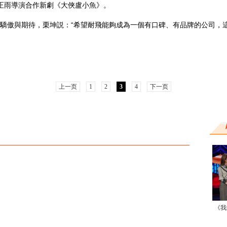
正雨導演合作新劇《大俠盧小魚》。
傲與期待，栗坤説：“希望耐飛能夠成為一個有口碑、有品牌的公司，這
上一页
1
2
3
4
下一页
《我