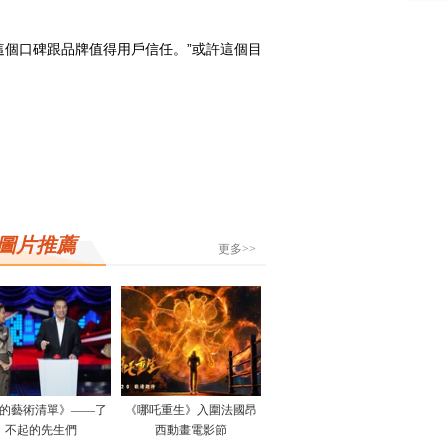
個口碑跟品牌值得用戶信任。”或許這個目
圖片推薦
更多>>
的藝術清單》——了
《哪吒重生》入圍法國昂
不起的先生們
西動畫電影節