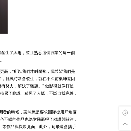
業産生了興趣，並且熟悉這個行業的每一個
。
高，“所以我們才叫耐飛，我希望我們是
知，挑戰時常會發生，就在不久前栗坤還因
有努力，解決了難題。” 做影視就像打仗一
積累了膽識、積累了人脈，不斷自我完善，
目開發的時候，栗坤總是要求團隊從用戶角度
色不錯的作品也為耐飛贏得了稱讚與關注，
第》等作品與觀眾見面。此外，耐飛還會攜手