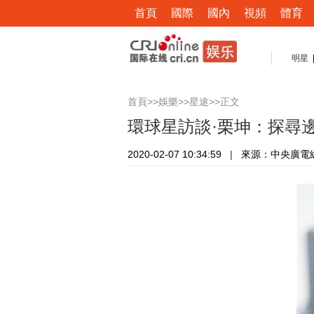
首頁
國際
國內
視頻
體育
明星
>>
>>
>>正文
首頁
娛樂
星途
環球星訪談·栗坤：探尋
2020-02-07 10:34:59
|
來源：中央廣電