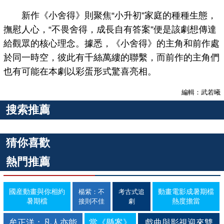
新作《小舍得》則聚焦“小升初”家庭的種種生態，
撫慰人心，“不畏舍得，成長自有答案”便是該劇想傳達
給觀眾的核心理念。據悉，《小舍得》的主角和前作處
於同一時空，彼此有千絲萬縷的聯繫，而前作的主角們
也有可能在本劇以彩蛋形式驚喜亮相。
編輯：武若曦
搜索推薦
猜你喜歡
熱門推薦
國産動畫與你相約
動畫電影成暑期檔
楊紫：不
考古式追
暑期檔
熱度擔當
接則不佳
劇
牟正洋：凡人亦能
當《懸案》
戲曲與影視迎來雙