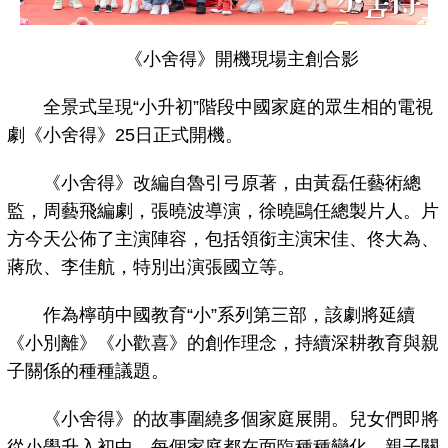
《小舍得》開機現場主創合影
全景式呈現“小升初”階段中國家庭的眾生相的電視
劇《小舍得》25日正式開機。
《小舍得》改編自魯引弓原著，由黃磊任藝術總
監，周藝飛編劇，張曉波導演，徐曉鷗任總製片人。片
方今天公佈了主演陣容，包括領銜主演宋佳、佟大為、
蔣欣、李佳航，特別出演張國立等。
作為檸萌中國教育“小”系列第三部，該劇將延續
《小別離》《小歡喜》的創作理念，持續深耕教育與親
子關係的種種議題。
《小舍得》的故事圍繞多個家庭展開。兒女們即將
從小學升入初中，每個家庭都在面臨種種變化，親子關