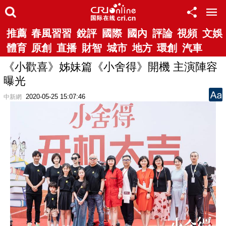
推薦
春風習習
銳評
國際
國內
評論
視頻
文娛
體育
原創
直播
財智
城市
地方
環創
汽車
《小歡喜》姊妹篇《小舍得》開機 主演陣容
曝光
2020-05-25 15:07:46
中新網