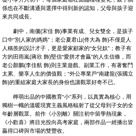
係也在不斷溝通與選擇中得到新的認知，父母與孩子迎
來共同成長。
劇中，南儷(宋佳 飾)事業有成、兒女雙全，是孩子
口中“別人家的媽媽”；老公夏君山(佟大為 飾)不僅是人
人稱羨的設計才子，更是愛家顧家的“女兒奴”；教子有
方的田雨嵐(蔣欣 飾)堅信“愛拼才會贏”的人生信條，而
老公顏鵬(李佳航 飾)則主業遊戲、副業工作，有著奮鬥
太累、樂享人生的價值觀；“外公專業戶”南建龍(張國立
飾)的重組家庭大家長的身份也讓觀眾好奇不已。
檸萌出品的中國教育“小”系列，以真實為核心，用
獨樹一幟的溫暖現實主義風格輻射了從父母到子女的全
年齡層觀眾。前作《小別離》關注初中留學熱現象，
《小歡喜》將目光投向高考家庭，兩部作品一經播出皆
贏得口碑與市場的雙豐收。