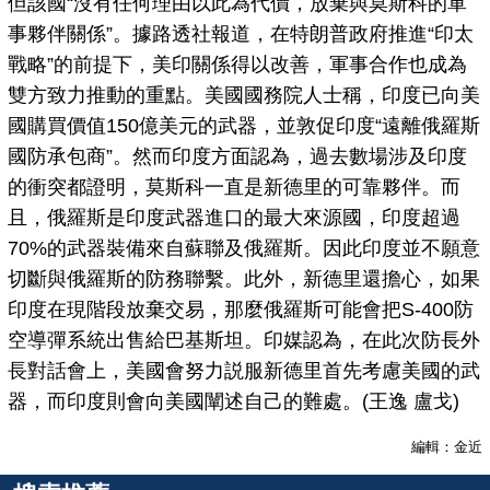
但該國“沒有任何理由以此為代價，放棄與莫斯科的軍
事夥伴關係”。據路透社報道，在特朗普政府推進“印太
戰略”的前提下，美印關係得以改善，軍事合作也成為
雙方致力推動的重點。美國國務院人士稱，印度已向美
國購買價值150億美元的武器，並敦促印度“遠離俄羅斯
國防承包商”。然而印度方面認為，過去數場涉及印度
的衝突都證明，莫斯科一直是新德里的可靠夥伴。而
且，俄羅斯是印度武器進口的最大來源國，印度超過
70%的武器裝備來自蘇聯及俄羅斯。因此印度並不願意
切斷與俄羅斯的防務聯繫。此外，新德里還擔心，如果
印度在現階段放棄交易，那麼俄羅斯可能會把S-400防
空導彈系統出售給巴基斯坦。印媒認為，在此次防長外
長對話會上，美國會努力説服新德里首先考慮美國的武
器，而印度則會向美國闡述自己的難處。(王逸 盧戈)
編輯：金近