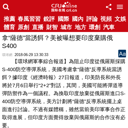
推薦
春風習習
銳評
國際
國內
評論
視頻
文娛
體育
原創
直播
財智
城市
地方
環創
汽車
拿“薩德”當誘餌？美被曝想要印度棄購俄
S400
2018-06-29 13:30:33
環球網
【環球網軍事綜合報道】為阻止印度從俄羅斯採購
S-400防空導彈系統，美國考慮拿“薩德”反導系統當誘
餌？據印度《經濟時報》27日報道，印美防長和外長
將於7月6日舉行“2+2”對話，其間，美國可能將彈道導
彈防禦作為一個議程。為換取印度放棄從俄羅斯進口S-
400防空導彈系統，美方計劃將“薩德”反導系統擺上桌
面進行討論。不過有媒體稱，雖然當前美印軍事合作正
取得進展，但印度方面覺得放棄與俄羅斯的合作沒有必
要。