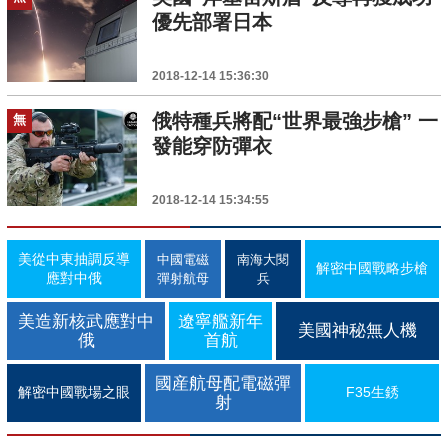
優先部署日本
2018-12-14 15:36:30
俄特種兵將配“世界最強步槍” 一
無
發能穿防彈衣
2018-12-14 15:34:55
美從中東抽調反導
中國電磁
南海大閱
解密中國戰略步槍
應對中俄
彈射航母
兵
美造新核武應對中
遼寧艦新年
美國神秘無人機
俄
首航
國産航母配電磁彈
解密中國戰場之眼
F35生銹
射