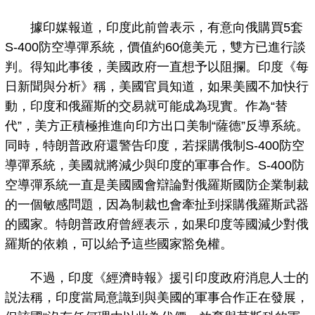
據印媒報道，印度此前曾表示，有意向俄購買5套
S-400防空導彈系統，價值約60億美元，雙方已進行談
判。得知此事後，美國政府一直想予以阻攔。印度《每
日新聞與分析》稱，美國官員知道，如果美國不加快行
動，印度和俄羅斯的交易就可能成為現實。作為“替
代”，美方正積極推進向印方出口美制“薩德”反導系統。
同時，特朗普政府還警告印度，若採購俄制S-400防空
導彈系統，美國就將減少與印度的軍事合作。S-400防
空導彈系統一直是美國國會辯論對俄羅斯國防企業制裁
的一個敏感問題，因為制裁也會牽扯到採購俄羅斯武器
的國家。特朗普政府曾經表示，如果印度等國減少對俄
羅斯的依賴，可以給予這些國家豁免權。
不過，印度《經濟時報》援引印度政府消息人士的
説法稱，印度當局意識到與美國的軍事合作正在發展，