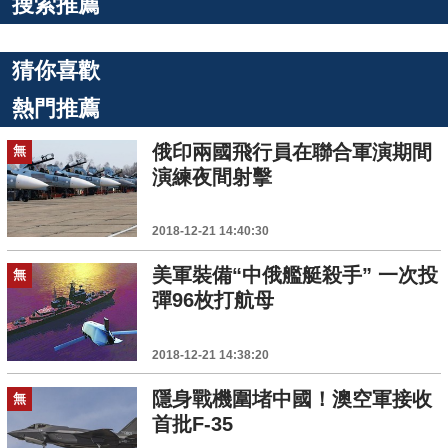
搜索推薦
猜你喜歡
熱門推薦
俄印兩國飛行員在聯合軍演期間
無
演練夜間射擊
2018-12-21 14:40:30
美軍裝備“中俄艦艇殺手” 一次投
無
彈96枚打航母
2018-12-21 14:38:20
隱身戰機圍堵中國！澳空軍接收
無
首批F-35