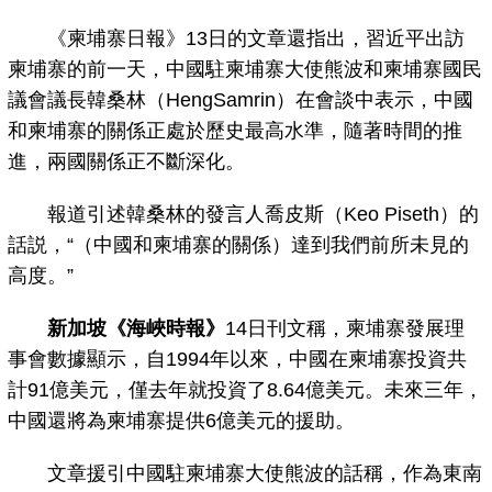
《柬埔寨日報》13日的文章還指出，習近平出訪
柬埔寨的前一天，中國駐柬埔寨大使熊波和柬埔寨國民
議會議長韓桑林（HengSamrin）在會談中表示，中國
和柬埔寨的關係正處於歷史最高水準，隨著時間的推
進，兩國關係正不斷深化。
報道引述韓桑林的發言人喬皮斯（Keo Piseth）的
話説，“（中國和柬埔寨的關係）達到我們前所未見的
高度。”
新加坡《海峽時報》
14日刊文稱，柬埔寨發展理
事會數據顯示，自1994年以來，中國在柬埔寨投資共
計91億美元，僅去年就投資了8.64億美元。未來三年，
中國還將為柬埔寨提供6億美元的援助。
文章援引中國駐柬埔寨大使熊波的話稱，作為東南