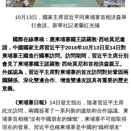
10月13日，國家主席習近平同柬埔寨首相洪森舉
行會談。新華社記者蘭紅光攝
國際在線專稿：應柬埔寨國王諾羅敦·西哈莫尼邀
請，中國國家主席習近平于2016年10月13日至14日對
柬埔寨王國進行國事訪問。訪問期間，習近平主席分別
會見了柬埔寨國王諾羅敦·西哈莫尼和首相洪森親王。
外媒認為，習近平主席對柬埔寨的首次訪問對於鞏固兩
國關係、深化雙邊合作、增進雙邊友誼具有重要的歷史
意義。
《柬埔寨日報》
14日發文指出，隨著習近平主席
此次訪問，兩國簽署了一系列新的援助和合作協議。柬
埔寨首相稱“沒有中國朋友的慷慨”，柬埔寨不可能取得
現在的發展。習近平也稱柬埔寨是中國的“鐵桿朋友”