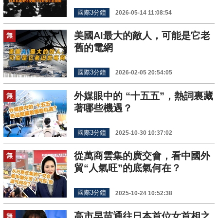
國際3分鐘
2026-05-14 11:08:54
美國AI最大的敵人，可能是它老
無
舊的電網
國際3分鐘
2026-02-05 20:54:05
外媒眼中的 “十五五”，熱詞裏藏
無
著哪些機遇？
國際3分鐘
2025-10-30 10:37:02
從萬商雲集的廣交會，看中國外
無
貿“人氣旺”的底氣何在？
國際3分鐘
2025-10-24 10:52:38
高市早苗通往日本首位女首相之
無