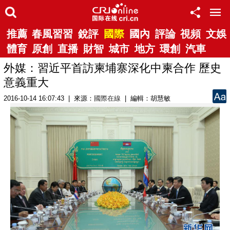
推薦
春風習習
銳評
國際
國內
評論
視頻
文娛
體育
原創
直播
財智
城市
地方
環創
汽車
外媒：習近平首訪柬埔寨深化中柬合作 歷史
意義重大
2016-10-14 16:07:43 | 來源：
國際在線
| 編輯：胡慧敏