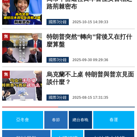
路荊棘密布
國際3分鐘
2025-10-15 14:39:33
特朗普突然“轉向”背後又在打什
無
麼算盤
國際3分鐘
2025-09-30 09:29:36
烏克蘭不上桌 特朗普與普京見面
無
談什麼？
國際3分鐘
2025-08-15 17:31:35
亞冬會
春運
春節
總台春晚