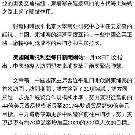
亞的重要交通樞紐，柬埔寨在連接東西的古代海上絲綢
之路上起了關鍵作用。
報道同時援引北京大學南亞研究中心主任姜景奎的
話説，中國、柬埔寨的經濟高度互補，一些中國企業正
將工廠轉移到低成本的柬埔寨和孟加拉國。
美國阿斯托利亞每日新聞網站
10月13日刊文指
出，中國領導人訪問盟友柬埔寨鞏固兩國緊密聯繫。
文章稱，中國國家主席習近平週四開啟對柬埔寨的
首次訪問，訪問期間，雙方簽署了31項協議，雙方同
意進一步提升經貿合作規模和水準，努力實現從當前的
44億美元貿易規模增長至2017年雙邊貿易額50億美元
目標。中方還將鼓勵更多中國遊客前往柬埔寨，努力實
現從現有約70萬遊客增加至2020的200萬人次的目標。