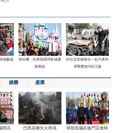
向何方
病例數超
洛杉磯：好萊塢環球影城重
伊拉克首都發生一起汽車炸
新開放
彈襲擊致5死21傷
娛樂
産業