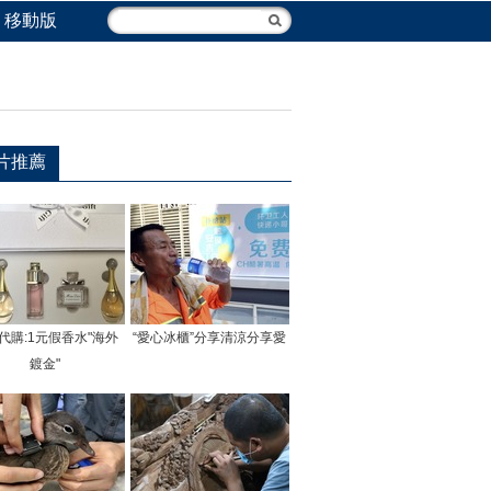
移動版
片推薦
代購:1元假香水"海外
“愛心冰櫃”分享清涼分享愛
鍍金"