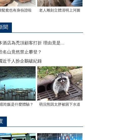
湖鴛鴦也有身份證啦
老人雕刻立體清明上河圖
新聞
本酒店為禿頂顧客打折 理由竟是...
些名山竟然禁止攀登？
國近千人扮企鵝破紀錄
底吃飯是什麼體驗？
萌浣熊因太胖被困下水道
度