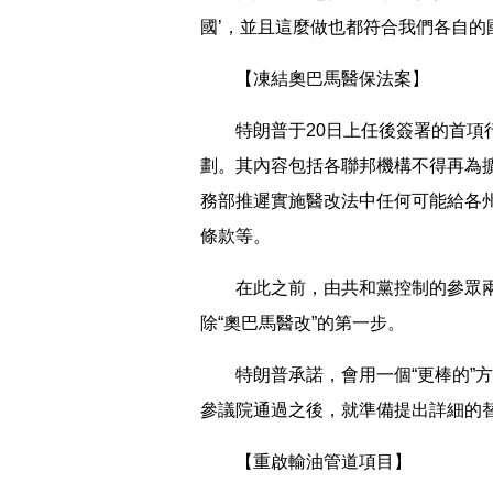
國’，並且這麼做也都符合我們各自的
【凍結奧巴馬醫保法案】
特朗普于20日上任後簽署的首項行
劃。其內容包括各聯邦機構不得再為
務部推遲實施醫改法中任何可能給各州
條款等。
在此之前，由共和黨控制的參眾兩
除“奧巴馬醫改”的第一步。
特朗普承諾，會用一個“更棒的”方
參議院通過之後，就準備提出詳細的
【重啟輸油管道項目】