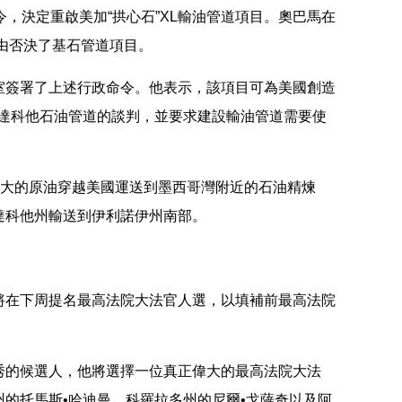
決定重啟美加“拱心石”XL輸油管道項目。奧巴馬在
為由否決了基石管道項目。
簽署了上述行政命令。他表示，該項目可為美國創造
了達科他石油管道的談判，並要求建設輸油管道需要使
大的原油穿越美國運送到墨西哥灣附近的石油精煉
達科他州輸送到伊利諾伊州南部。
在下周提名最高法院大法官人選，以填補前最高法院
的候選人，他將選擇一位真正偉大的最高法院大法
的托馬斯•哈迪曼、科羅拉多州的尼爾•戈薩奇以及阿