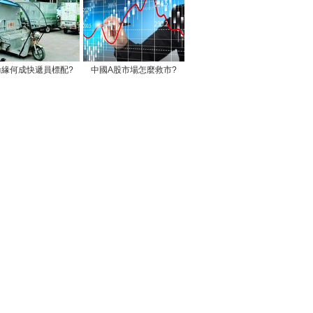
輪緣何成快遞員標配?
中國A股市場怎麼救市?