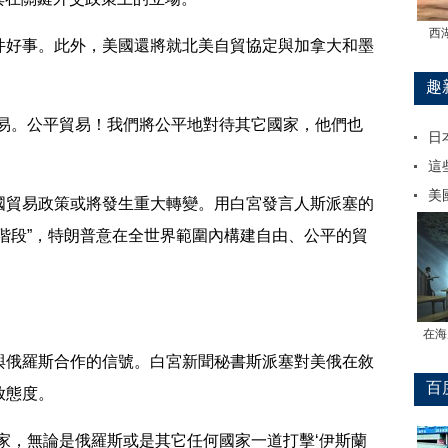
西
好事。此外，美國還將就北美自貿協定與加拿大和墨
趣
。公平貿易！我們將公平地對待其它國家，他們也
日
這
美
貿易政策或將發生重大轉變。用白宮發言人斯派塞的
階段”，特朗普意在全世界範圍內構建自由、公平的貿
在海
俄羅斯合作的信號。白宮新聞秘書斯派塞對美俄在敘
百
放態度。
，無論是俄羅斯或是其它任何國家一道打擊‘伊斯蘭