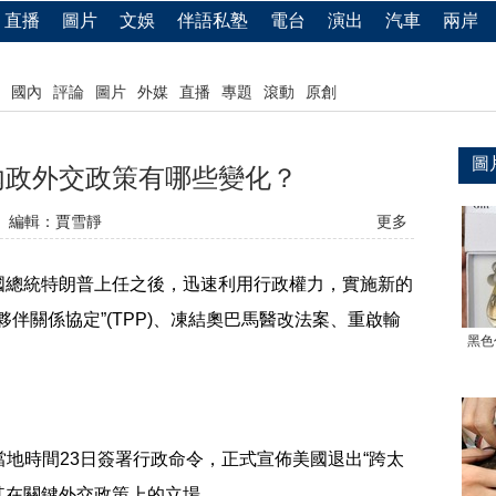
直播
圖片
文娛
伴語私塾
電台
演出
汽車
兩岸
國內
評論
圖片
外媒
直播
專題
滾動
原創
圖
內政外交政策有哪些變化？
編輯：賈雪靜
更多
國總統特朗普上任之後，迅速利用行政權力，實施新的
伴關係協定”(TPP)、凍結奧巴馬醫改法案、重啟輸
黑色
時間23日簽署行政命令，正式宣佈美國退出“跨太
明其在關鍵外交政策上的立場。