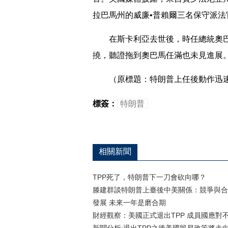
拉巴馬州的威廉•普賴爾三名保守派法
在斯卡利亞去世後，時任總統奧巴
撓，聽證拖到奧巴馬任滿也未見進展
（原標題：特朗普上任後動作迅速
標簽：
特朗普
相關新聞
TPP死了，特朗普下一刀會砍向哪？
滕建群談特朗普上臺後中美關係：競爭與合
發展 未來一年是磨合期
財經觀察：美國正式退出TPP 成員國應對