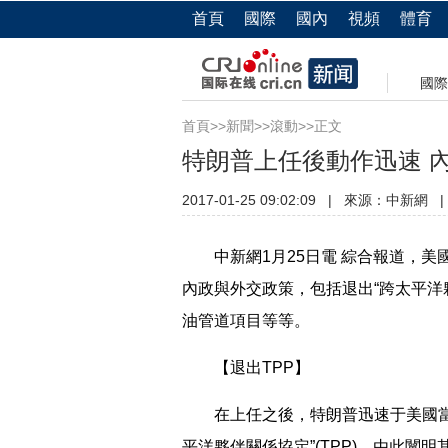
首頁
國際
國內
視頻
體育
國際
首頁
>>
新聞
>>
滾動
>>正文
特朗普上任後動作迅速 
2017-01-25 09:02:09
|
來源：
中新網
|
中新網1月25日電 綜合報道，美
內政與外交政策，包括退出“跨太平洋夥
油管道項目等等。
【退出TPP】
在上任之後，特朗普迅速于美國當地
平洋夥伴關係協定”(TPP)，由此闡