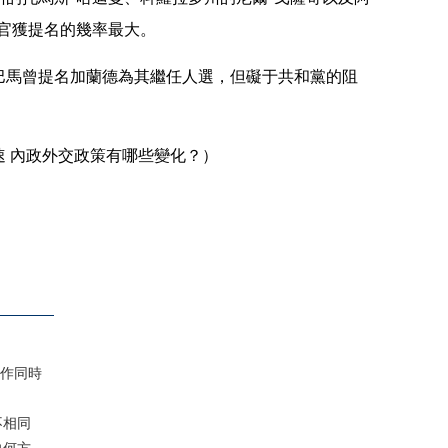
官獲提名的幾率最大。
馬曾提名加蘭德為其繼任人選，但礙于共和黨的阻
。
 內政外交政策有哪些變化？）
作同時
不相同