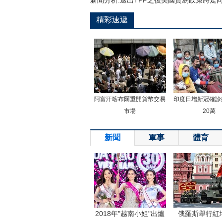
新聞分析:退出TPP之後美國貿易政策將走
精彩速遞
阿富汗喀布爾重開貨幣交易
印度日增新冠確診
市場
20萬
新聞
軍事
體育