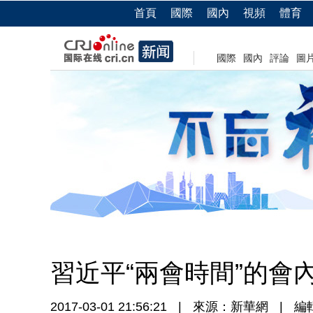
首頁
國際
國內
視頻
體育
國際
國內
評論
圖
習近平“兩會時間”的會
2017-03-01 21:56:21
|
來源：新華網
|
編