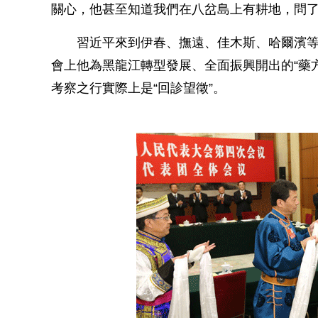
關心，他甚至知道我們在八岔島上有耕地，問了
習近平來到伊春、撫遠、佳木斯、哈爾濱等
會上他為黑龍江轉型發展、全面振興開出的“藥方
考察之行實際上是“回診望徵”。