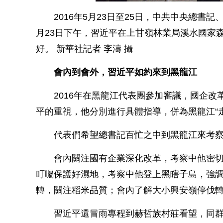
2016年5月23日至25日，中共中央總書
月23日下午，習近平在上甘嶺林業局溪水國家
好。 新華社記者 李濤 攝
會內到會外，習近平如約來到黑龍江
2016年在黑龍江代表團參加審議，國企改
平的重視，他分別進行具體指導，併為黑龍江“
代表們希望總書記百忙之中到黑龍江來考察
會內關注國有企業深化改革，考察中他密切
叮囑保護好濕地，考察中他登上黑瞎子島，強調
轉，關注稻米品質；會內了解大小興安嶺停伐轉
習近平還冒雨專程到赫哲族村莊看望，同群眾