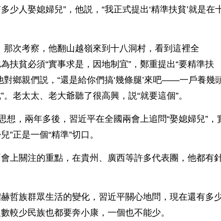
多少人娶媳婦兒”，他説，“我正式提出‘精準扶貧’就是在
。那次考察，他翻山越嶺來到十八洞村，看到這裡全
，認為扶貧必須“實事求是，因地制宜”，鄭重提出“要精準扶
對鄉親們説，“還是給你們搞‘幾條腿’來吧——一戶養幾
”。老太太、老大爺聽了很高興，説“就要這個”。
想，兩年多後，習近平在全國兩會上追問“娶媳婦兒”，
兒”正是一個“精準”切口。
會上關注的重點，在貴州、廣西等許多代表團，他都有
赫哲族群眾生活的變化，習近平關心地問，現在還有多
人數較少民族也都要奔小康，一個也不能少。