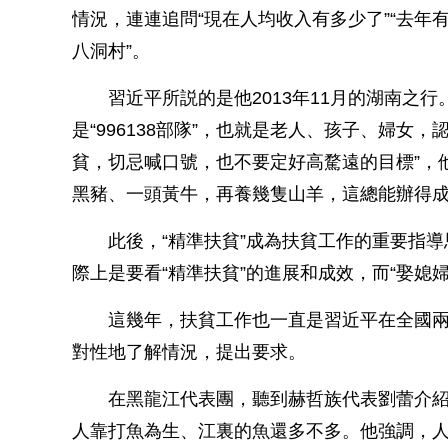
情況，連連追問“現在人均收入有多少了”“去年有
八洞村”。
習近平所説的是他2013年11月的湖南之行
是“996138部隊”，也就是老人、孩子、婦女
貧，切忌喊口號，也不要定好高騖遠的目標”，他
黑豬、一頭黃牛，再養幾隻山羊，這總能辦得成
此後，“精準扶貧”成為扶貧工作的重要指導思
際上是要看“精準扶貧”的進展和成效，而“娶媳婦
這幾年，扶貧工作也一直是習近平在全國兩
對性地了解情況，提出要求。
在黑龍江代表團，聽到赫哲族代表劉蕾介紹
人靠打魚為生、江裏的魚還多不多。他強調，