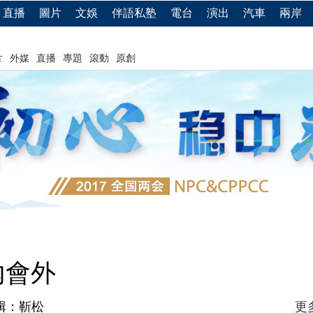
直播
圖片
文娛
伴語私塾
電台
演出
汽車
兩岸
片
外媒
直播
專題
滾動
原創
內會外
輯：靳松
更