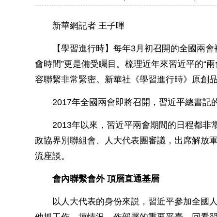
新華網記者 王子暉
【學習進行時】每年3月初召開的全國兩會被稱
會時間”更是備受矚目。梳理近年來習近平的“
容聯繫非常緊密。新華社《學習進行時》原創品
2017年全國兩會即將召開，習近平總書記的
2013年以來，習近平兩會期間的日程都非
政協界別聯組會、人大代表團審議，出席解放
流座談。
會內聯繫會外 頂層直通基層
以人大代表的身份來説，習近平參加全國人