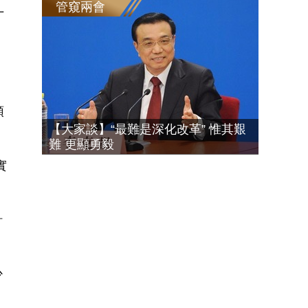
管窺兩會
十
頭
【大家談】“最難是深化改革” 惟其艱
難 更顯勇毅
實
針
少