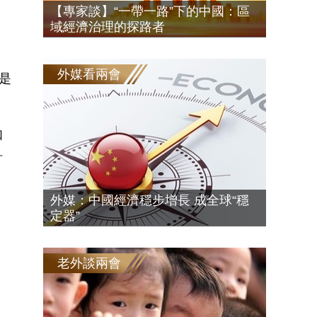
、
【專家談】“一帶一路”下的中國：區
域經濟治理的探路者
外媒看兩會
是
如
針
外媒：中國經濟穩步增長 成全球“穩
定器”
老外談兩會