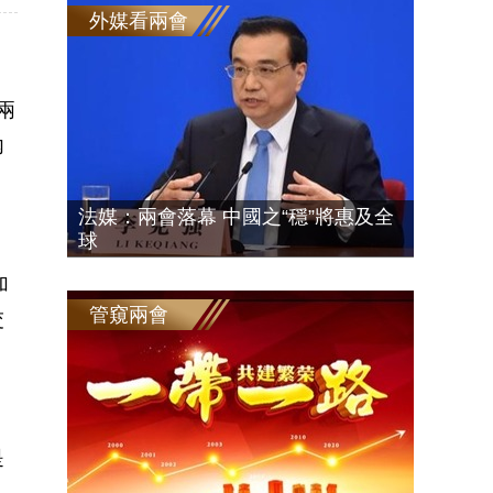
外媒看兩會
兩
內
法媒：兩會落幕 中國之“穩”將惠及全
球
加
管窺兩會
交
是