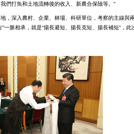
我們打魚和土地流轉後的收入、新農合保險等。”
地，深入農村、企業、林場、科研單位，考察的主線與
”一脈相承，就是“揚長避短、揚長克短、揚長補短”，此