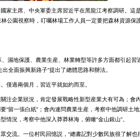
記、國家主席、中央軍委主席習近平在黑龍江考察調研。這是
森林公園視察時，叮囑林場工作人員一定要把森林資源保
革、濕地保護、農業生産、林業轉型等許多方面都引起習
走出全面振興新路子”提出了總體思路和辦法。
。僅過兩個月，習近平就如約而至。
關注企業狀況，肯定發展戰略性新型産業大有可為；會
要“留一張白紙”；會內連問農業生産，考察中他調研土地
型情況，考察中他深入莽莽林海，俯瞰“金山銀山”。
交流。一位村民回憶説，“總書記對少數民族很了解也