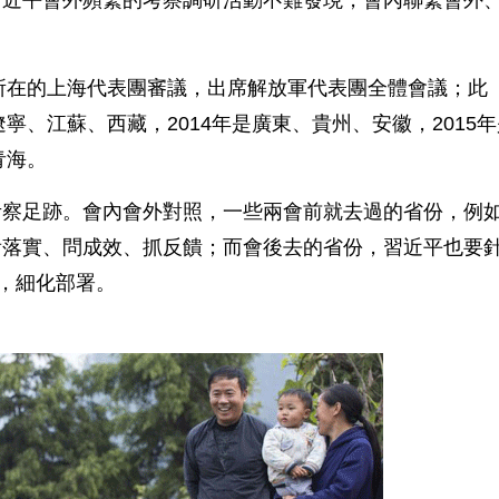
習近平會外頻繁的考察調研活動不難發現，會內聯繫會外
所在的上海代表團審議，出席解放軍代表團全體會議；此
寧、江蘇、西藏，2014年是廣東、貴州、安徽，2015年
青海。
察足跡。會內會外對照，一些兩會前就去過的省份，例
看落實、問成效、抓反饋；而會後去的省份，習近平也要
”，細化部署。