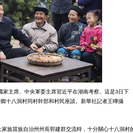
、國家主席、中央軍委主席習近平在湖南考察。這是3日下
碧鄉十八洞村同村幹部和村民座談。新華社記者王曄攝
土家族苗族自治州州長郭建群交流時，十分關心十八洞村