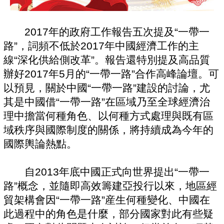
2017年的政府工作報告五次提及“一帶一
路”，詞頻不低於2017年中國經濟工作的主
線“深化供給側改革”。報告還特別提及高品質
辦好2017年5月的“一帶一路”合作高峰論壇。可
以預見，關於中國“一帶一路”建設的討論，尤
其是中國借“一帶一路”在區域乃至全球經濟治
理中擔當何種角色、以何種方式處理與既有區
域秩序與國際制度的關係，將持續成為今年的
國際輿論熱點。
自2013年底中國正式向世界提出“一帶一
路”概念，並隨即高效籌建亞投行以來，地區經
貿架構會因“一帶一路”産生何種變化、中國在
此過程中的角色是什麼，部分國家對此有些疑