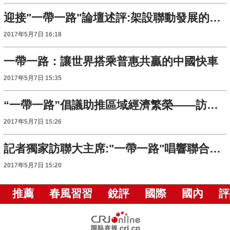
迎接"一帶一路"論壇述評:架設聯動發展的新橋梁
2017年5月7日 16:18
一帶一路：讓世界搭乘普惠共贏的中國快車
2017年5月7日 15:35
“一帶一路”倡議助推區域經濟繁榮——訪國際貨幣基金組織副總裁古澤滿宏
2017年5月7日 15:26
記者獨家訪聯大主席:"一帶一路"唱響聯合國舞臺
2017年5月7日 15:20
推薦
春風習習
銳評
國際
國內
評