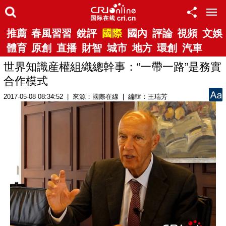
推薦
春風習習
銳評
國際
國內
評論
視頻
文娛
體育
原創
直播
財智
城市
地方
環創
汽車
世界知識産權組織總幹事：“一帶一路”是務實
合作模式
2017-05-08 08:34:52 | 來源：國際在線 | 編輯：王瑞芳