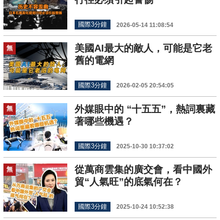
國際3分鐘
2026-05-14 11:08:54
美國AI最大的敵人，可能是它老
無
舊的電網
國際3分鐘
2026-02-05 20:54:05
外媒眼中的 “十五五”，熱詞裏藏
無
著哪些機遇？
國際3分鐘
2025-10-30 10:37:02
從萬商雲集的廣交會，看中國外
無
貿“人氣旺”的底氣何在？
國際3分鐘
2025-10-24 10:52:38