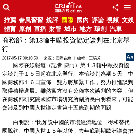
推薦
春風習習
銳評
國際
國內
評論
視頻
文娛
體育
原創
直播
財智
城市
地方
環創
汽車
商務部：第13輪中歐投資協定談判在北京舉
行
2017-05-17 09:10:50 | 來源：國際在線 | 編輯：王瑞芳
國際在線報道（記者 陳雨）第１３輪中歐投資協
定談判于１５日起在北京舉行。本輪談判為期５天。中
國商務部１６日宣佈，雙方將加緊工作，努力推進談判
取得積極進展。雖然官方沒有公佈本次談判的內容，但
在商務部研究院國際市場研究所副所長白明看來，可能
會涉及到中國入世議定書第十五條到期的問題。
白明説：“比如説中國的市場經濟地位，得和替代
國脫鉤。中國入世１５年以後，去年底到期歐洲議會把