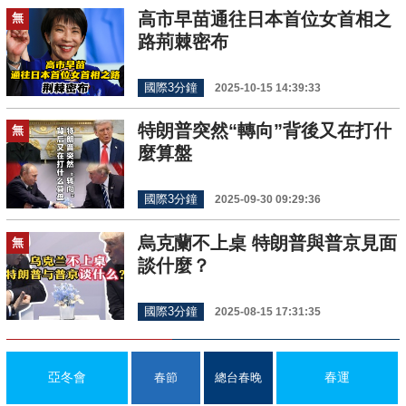
高市早苗通往日本首位女首相之
無
路荊棘密布
國際3分鐘
2025-10-15 14:39:33
特朗普突然“轉向”背後又在打什
無
麼算盤
國際3分鐘
2025-09-30 09:29:36
烏克蘭不上桌 特朗普與普京見面
無
談什麼？
國際3分鐘
2025-08-15 17:31:35
亞冬會
春運
春節
總台春晚