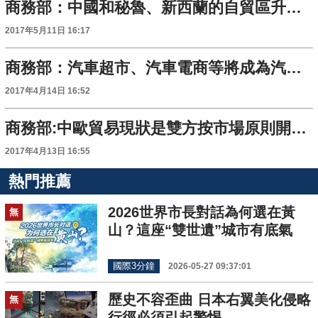
商務部：中國和秘魯、新西蘭的自貿區升級談判加速進行中
2017年5月11日 16:17
商務部：汽車超市、汽車電商等將成為汽車銷售新形式
2017年4月14日 16:52
商務部:中歐貿易現狀是雙方按市場原則開展貿易合作的結果
2017年4月13日 16:55
熱門推薦
2026世界市長對話為何選在黃
無
山？這座“雙世遺”城市有底氣
國際3分鐘
2026-05-27 09:37:01
歷史不容歪曲 日本右翼美化侵略
無
行徑必須引起警惕