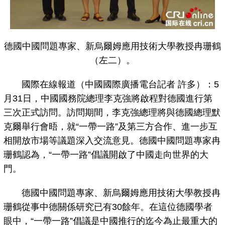
德國中國問題專家、新烏爾姆應用技術大學教授冉珊鶴
（左二）。
國際在線報道（中國國際廣播電台記者 許多）：5
月31日，中國國務院總理李克強將啟程對德國進行第
三次正式訪問。訪問期間，李克強總理將與德國總理默
克爾舉行會晤，就“一帶一路”及第三方合作、進一步互
相開放市場等議題深入交流意見。德國中國問題專家冉
珊鶴認為，“一帶一路”倡議開啟了中國走向世界的大
門。
德國中國問題專家、新烏爾姆應用技術大學教授冉
珊鶴從事中德關係研究已有30餘年。在這位德國學者
眼中，“一帶一路”倡議是中國推行的迄今為止最重大的