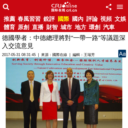
推薦
春風習習
銳評
國際
國內
評論
視頻
文娛
體育
原創
直播
財智
城市
地方
環創
汽車
德國學者：中德總理將對“一帶一路”等議題深
入交流意見
2017-05-31 08:31:45 | 來源：國際在線 | 編輯：王瑞芳