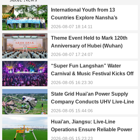
International Youth from 13
Countries Explore Nansha’s
Technology, Heritage, and Rural
2026-08-07 18:14:11
Ecology
Theme Event Held to Mark 120th
Anniversary of Hubei (Wuhan)
Public Electric Utility
2026-08-07 17:24:07
“Super Fun Langshan” Water
Carnival & Music Festival Kicks Off
in Xinning, Hunan
2026-08-05 16:23:30
State Grid Huai’an Power Supply
Company Conducts UHV Live-Line
Maintenance to Safeguard Reliable
2026-08-05 15:44:06
Power Supply During Summer Peak
Huai’an, Jiangsu: Live-Line
Season
Operations Ensure Reliable Power
Supply Amid Heatwave
2026-08-05 15:23:23