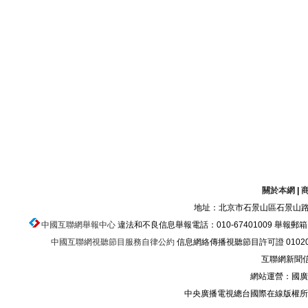
關於本網
|
地址：北京市石景山區石景山路乙
中國互聯網舉報中心
違法和不良信息舉報電話：010-67401009 舉報郵箱：ju
中國互聯網視聽節目服務自律公約
信息網絡傳播視聽節目許可證 010200
互聯網新聞信息
網站運營：國廣
中央廣播電視總台國際在線版權所有