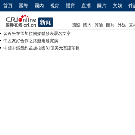
首頁
國際
國內
視頻
體育
直播
圖片
文娛
伴
國際
國內
評論
圖片
外媒
直
習近平在孟加拉國媒體發表署名文章
中孟友好合作之路越走越寬廣
中國中鐵籤約孟加拉國31億美元基建項目