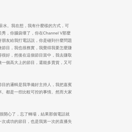
的薪水。我在想，我有什麼樣的方式，可
你腦袋壞了，你在Channel V那麼
好朋友給我打電話説，你是碰到什麼問題
做節目，我也很務實，我覺得我要怎麼賺
得很好，然後在這個節目當中，我去賺取
做一個高大上的節目，還能多賣貨，又可
節目的邏輯是我準備好主持人，我把嘉賓
率。都是一些比較可控的事情。然而大家
！很開心了，忘了轉場，結果那個電話就
一次成功的節目，也是我第一次的直播失