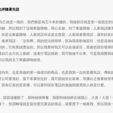
也伴隨著失誤
當中，我自己就是一樣的，我們都是為五斗米折腰的，我做節目就是拿一份固定
錢，所以我到了這個東森購物，用心去做。到了東森購物，人家就説陳美秀，
，你是去東森購物，人家就説你這是去賣貨。人家就會覺得説，還有好多
。後來我説：「沒有啊，我的想法很簡單，因為我喜歡做節目，但是這個
制的，它有業績獎金的。所以我覺得我又可以在做節目，然後把節目發揮
我自己去大街上推銷，或者打電話推銷，我可能做不出來。可是我感覺我
所以我就去了東森購物頻道。
賣內衣。這是我做的第一個成功的商品，也是我第一次的直播失誤。傳統
景公司要湊好。接下來廣告拉好，我可能就坐在家裏，等播出之後看收視
，因為它真的是直播，可以看到現在電話的進線跟購買的人群是什麼。
0組，我當場傻眼了，那時候很興奮，我那時候純粹在很開心，大賣！大賣
場？」所謂轉場就是當你賣完要這款商品，就要賣下一個東西。所以我第