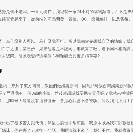
感覺是個小老闆。一直到現在，我經營一家24小時的購物頻道，而不是成
在確實管起來了，從前端的商品開發、質檢、QC、節目編排，以及售後
麼，為什麼別人可以，為什麼我不行。所以我都會先想我自己的情緒，我
明白了之後，第三步，如果他還是不認同，那就算了吧，道不同不相為謀
有人認同。所以我覺得這幾個心態和觀念其實是很重要的。
擇
收到邀約，來到了東方衛視，教他們做娛樂新聞。因為那時候台灣娛樂新聞
來嗎？而且我有一個3歲的小孩。然後就想説我要拋夫棄子嗎？我就來拼搏
來，那時候大陸還沒有這麼健全，會擔心我會不會被騙。所以我到上海工
我付出了很多苦力跟代價，然後心裏也非常煎熬，我原本以為我可以割捨
「媽咪，你在哪？」然後一句話，我眼淚就下來了，我扛不住。我就覺得我