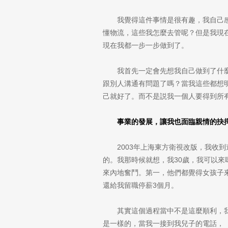
我覺得這件事情是很有趣，我自己
懂物流，這些我怎麼去管呢？但是我現
現在我都一步一步做到了。
我首先一定會先想我自己做到了什
跟別人溝通有問題了嗎？當我這些都想
己就好了。而不是説我一個人要得到所
事業的發展，讓我也面臨親情的抉
2003年上海東方衛視改版，我
的。我那時候就想，我30歲，我可以
來內地奮鬥。第一，他們都覺得女孩子
還給我留職停薪3個月。
其實這個過程當中不是這麼順利，
是一樣的，當我一接到我兒子的電話，