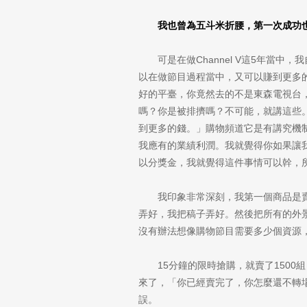
我也曾為五斗米折腰，第一次成功
可是在做Channel V這5年
以在做節目過程當中，又可以賺到更多的
好的平臺，你竟然去的不是東森電視台
嗎？你是被排擠嗎？不可能，就講這些
到更多的錢。」購物頻道它是有講究機
我應有的業績利潤。我就覺得你如果讓
以分獎金，我就覺得這件事情可以幹，
我印象非常深刻，我第一個商品是
弄好，我把稿子弄好。然後把所有的外
沒有辦法想像購物節目需要多少個資源
15分鐘的限時搶購，就賣了150
來了，「你已經賣完了，你怎麼還不轉
誤。