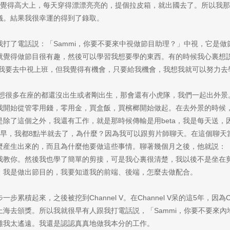
就覺得高大上，每天穿得漂漂亮亮的，提個拉皮箱，就出國去了。所以我
儀。結果我很幸運的得到了錄取。
打了電話説：「Sammi，你要不要來中視做節目助理？」中視，它是
就覺得做節目很有趣，然後可以學習我想要學的東西。有的時候我心裏想
r叫我要去中視上班，但我覺得有機會，只要給我機會，我想我就可以努力
，我想很多在座的都還沒出生或者剛出生，那會還有小虎隊，我們一起出外
我開始從管零用錢，零用金，買盒飯，買檳榔開始做起。在去外景的時候
除了這個之外，我還有工作，就是那時候傳輸是用beta，我是每天送，
提早，我都8點半就去了，為什麼？因為我可以跟剪片師聊天。在這個聊天
産生出來的，而且為什麼他要做這些事情。聊著幾個月之後，他就説：「
我教你。然後我也學了簡單的剪接，可是我心裏很清楚，我以後不是坐在
，我是做出節目的，我要知道我的前端、後端，怎麼去做配合。
累積起來，之後被挖到Channel V。在Channel V呆的這5年，因為C
海去頒獎。所以我就很早有人跟我打電話説，「Sammi，你要不要來
離我太遙遠。我還是認認真真地做我本分的工作。