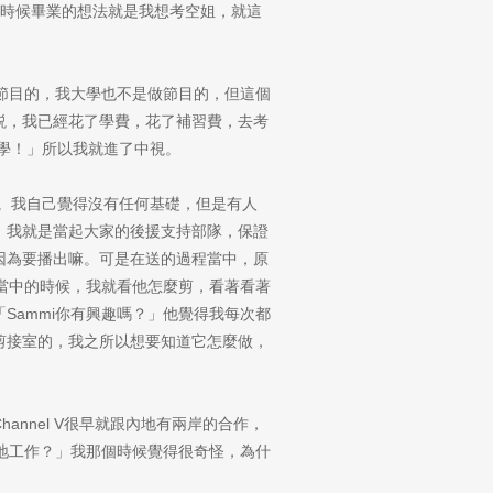
那時候畢業的想法就是我想考空姐，就這
做節目的，我大學也不是做節目的，但這個
説，我已經花了學費，花了補習費，去考
去學！」所以我就進了中視。
景。我自己覺得沒有任何基礎，但是有人
，我就是當起大家的後援支持部隊，保證
因為要播出嘛。可是在送的過程當中，原
當中的時候，我就看他怎麼剪，看著看著
Sammi你有興趣嗎？」他覺得我每次都
剪接室的，我之所以想要知道它怎麼做，
hannel V很早就跟內地有兩岸的合作，
內地工作？」我那個時候覺得很奇怪，為什