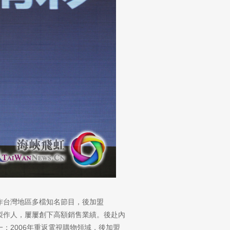
作台灣地區多檔知名節目，後加盟
目製作人，屢屢創下高額銷售業績。後赴內
；2006年重返電視購物領域，後加盟