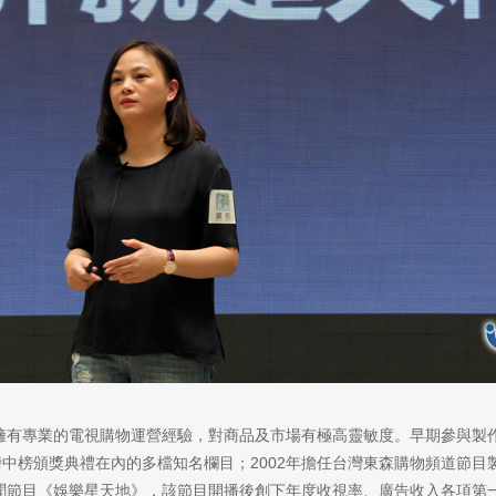
擁有專業的電視購物運營經驗，對商品及市場有極高靈敏度。早期參與製
音樂榜中榜頒獎典禮在內的多檔知名欄目；2002年擔任台灣東森購物頻道節
節目《娛樂星天地》，該節目開播後創下年度收視率、廣告收入各項第一