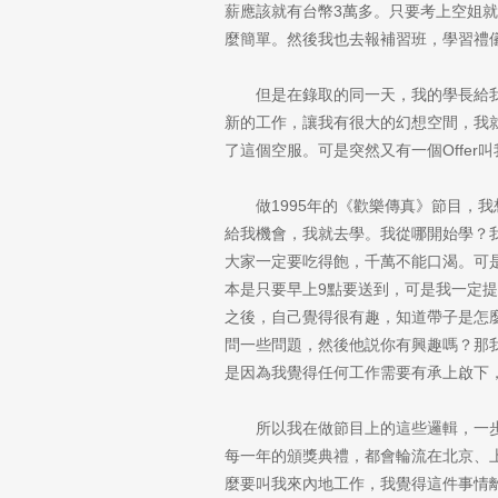
薪應該就有台幣3萬多。只要考上空姐
麼簡單。然後我也去報補習班，學習禮
但是在錄取的同一天，我的學長給我
新的工作，讓我有很大的幻想空間，我
了這個空服。可是突然又有一個Offe
做1995年的《歡樂傳真》節目
給我機會，我就去學。我從哪開始學？
大家一定要吃得飽，千萬不能口渴。可是
本是只要早上9點要送到，可是我一定
之後，自己覺得很有趣，知道帶子是怎麼
問一些問題，然後他説你有興趣嗎？那
是因為我覺得任何工作需要有承上啟下
所以我在做節目上的這些邏輯，一步一步
每一年的頒獎典禮，都會輪流在北京、上
麼要叫我來內地工作，我覺得這件事情