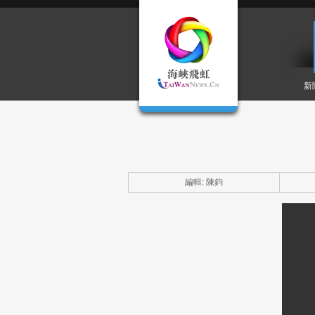
新
編輯: 陳鈞