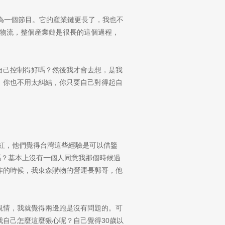
為一個節目。它的産業鏈更長了，我也不
、物流，整個産業鏈是很長的這個過程，
自己控制得好嗎？然後我才會去想，是我
，你也不用太糾結，你只要自己對得起自
很紅，他們覺得台灣這些經驗是可以借鑒
嗎？基本上沒有一個人同意我那個時候過
作的時候，我東森購物的營運長郭哥，他
親情，我就覺得兩邊跑是沒有問題的。可
自己怎麼這麼狠心呢？自己覺得30歲以