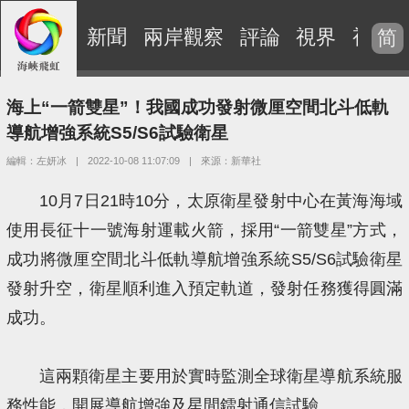
新聞
兩岸觀察
評論
視界
視頻
简
海上“一箭雙星”！我國成功發射微厘空間北斗低軌
導航增強系統S5/S6試驗衛星
編輯：左妍冰
|
2022-10-08 11:07:09
|
來源：新華社
10月7日21時10分，太原衛星發射中心在黃海海域
使用長征十一號海射運載火箭，採用“一箭雙星”方式，
成功將微厘空間北斗低軌導航增強系統S5/S6試驗衛星
發射升空，衛星順利進入預定軌道，發射任務獲得圓滿
成功。
這兩顆衛星主要用於實時監測全球衛星導航系統服
務性能，開展導航增強及星間鐳射通信試驗。