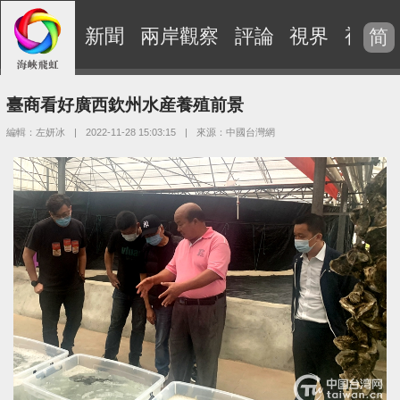
新聞
兩岸觀察
評論
視界
視頻
简
臺商看好廣西欽州水産養殖前景
編輯：左妍冰
|
2022-11-28 15:03:15
|
來源：中國台灣網