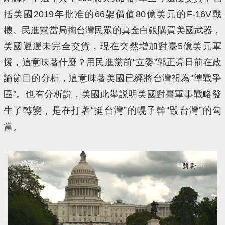
括美國2019年批准的66架價值80億美元的F-16V戰
機。民進黨當局掏台灣民眾的真金白銀購買美國武器，
美國遲遲未完全交貨，現在突然增加對臺5億美元軍
援，這意味著什麼？用民進黨前“立委”郭正亮日前在政
論節目的分析，這意味著美國已經將台灣視為“準戰爭
區”。也有分析説，美國此舉説明美國對臺軍事戰略發
生了轉變，是在打著“挺台灣”的幌子幹“毀台灣”的勾
當。