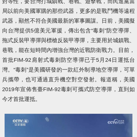
對等性，要台灣打城鎮戰、巷戰、遊擊戰，而民進黨當
局以前向美國軍購的那些武器，更多的是戰鬥機等遠程
武器，顯然不符合美國最新的軍事圖謀。日前，美國擬
向台灣提供5億美元軍援，傳出包含“毒刺”防空導彈、
拖式反裝甲導彈與標槍反裝甲導彈，主要用於城鎮戰、
巷戰，能在短時間內增強台灣的近戰防衛戰力。目前，
首批FIM-92肩射式毒刺防空導彈已于5月24日運抵台
灣。“毒刺”是美國研發的一款紅外制導地空導彈，可單
兵攜帶，也可通過直升機空對空發射。報道稱，美國
2019年宣佈售臺FIM-92毒刺可攜式防空導彈，直到如
今才首批運抵。