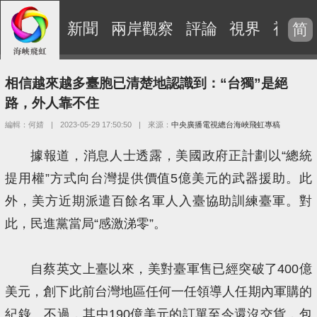
新聞
兩岸觀察
評論
視界
視頻
简
相信越來越多臺胞已清楚地認識到：“台獨”是絕
路，外人靠不住
編輯：何婧
|
2023-05-29 17:50:50
|
來源：
中央廣播電視總台海峽飛虹專稿
據報道，消息人士透露，美國政府正計劃以“總統
提用權”方式向台灣提供價值5億美元的武器援助。此
外，美方近期派遣百餘名軍人入臺協助訓練臺軍。對
此，民進黨當局“感激涕零”。
自蔡英文上臺以來，美對臺軍售已經突破了400億
美元，創下此前台灣地區任何一任領導人任期內軍購的
紀錄。不過，其中190億美元的訂單至今還沒交貨，包