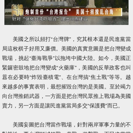
美國之所以頻打“台灣牌”，究其根本還是民進黨當
局這枚棋子好用又廉價。美國的真實意圖是把台灣變成
戰場，挑起“臺海戰爭”以拖垮中國大陸。如今，美國正
緊鑼密鼓地把台灣變成“火藥庫”，美國的反華政客也叫
囂在必要時“炸毀臺積電”、在台灣搞“焦土戰”等等。越
來越多的事實表明，最想摧毀台灣的是美國。至於竭力
向台灣推銷武器，一方面是把台灣民眾推上戰場為美國
賣力，另一方面是讓民進黨當局多交“保護費”而已。
美國妄圖把台灣當作戰場，針對兩岸軍事力量的不