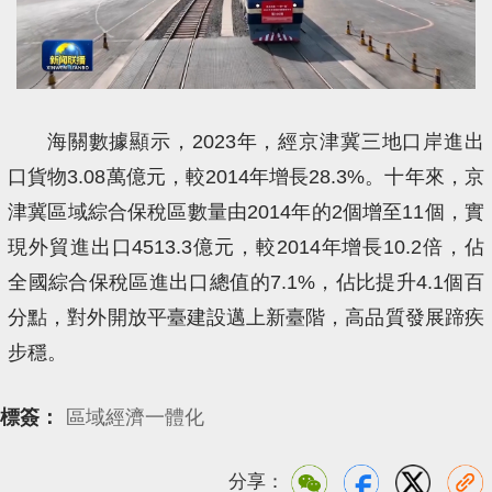
海關數據顯示，2023年，經京津冀三地口岸進出
口貨物3.08萬億元，較2014年增長28.3%。十年來，京
津冀區域綜合保稅區數量由2014年的2個增至11個，實
現外貿進出口4513.3億元，較2014年增長10.2倍，佔
全國綜合保稅區進出口總值的7.1%，佔比提升4.1個百
分點，對外開放平臺建設邁上新臺階，高品質發展蹄疾
步穩。
標簽：
區域經濟一體化
分享：