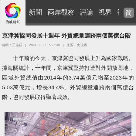
新聞
兩岸觀察
評論
視界
視頻
简
京津冀協同發展十週年 外貿總量連跨兩個萬億台階
編輯：王瑞穎
|
2024-02-27 15:23:38
|
來源：央視網
十年前的今天，京津冀協同發展上升為國家戰略。
據海關統計，十年間，京津冀堅持打造對外開放高地，
區域外貿總值由2014年的3.74萬億元增至2023年的
5.03萬億元，增長34.4%。外貿總量連跨兩個萬億台
階，協同發展取得顯著成效。