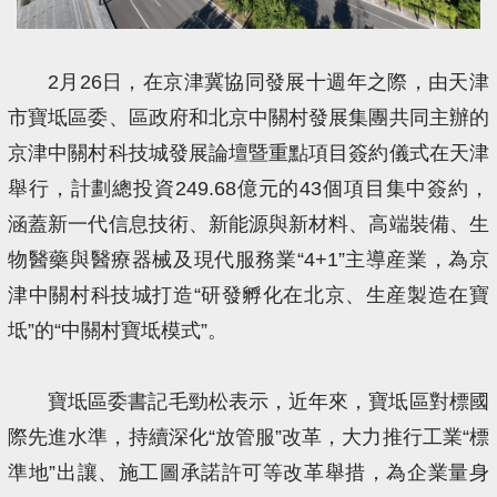
2月26日，在京津冀協同發展十週年之際，由天津
市寶坻區委、區政府和北京中關村發展集團共同主辦的
京津中關村科技城發展論壇暨重點項目簽約儀式在天津
舉行，計劃總投資249.68億元的43個項目集中簽約，
涵蓋新一代信息技術、新能源與新材料、高端裝備、生
物醫藥與醫療器械及現代服務業“4+1”主導産業，為京
津中關村科技城打造“研發孵化在北京、生産製造在寶
坻”的“中關村寶坻模式”。
寶坻區委書記毛勁松表示，近年來，寶坻區對標國
際先進水準，持續深化“放管服”改革，大力推行工業“標
準地”出讓、施工圖承諾許可等改革舉措，為企業量身