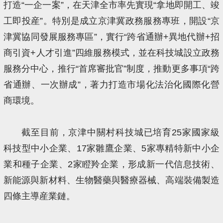
打造“一企一案”，在天津全市率先實現“拿地即開工、竣
工即投産”。特別是成立京津冀政務服務專班，開設“京
津冀協同發展服務專區”，實行“跨省通辦+異地代辦+招
商引資+人才引進”四維服務模式，並在科技城設立政務
服務分中心，推行“首席審批官”制度，推動更多事項“跨
省通辦、一次辦成”，著力打造市場化法治化國際化營
商環境。
截至目前，京津中關村科技城已培育25家國家級
科技型中小企業、17家雛鷹企業、5家專精特新中小企
業和種子企業、2家瞪羚企業，形成新一代信息技術、
新能源與新材料、生物醫藥與醫療器械、高端裝備製造
四條主導産業鏈。