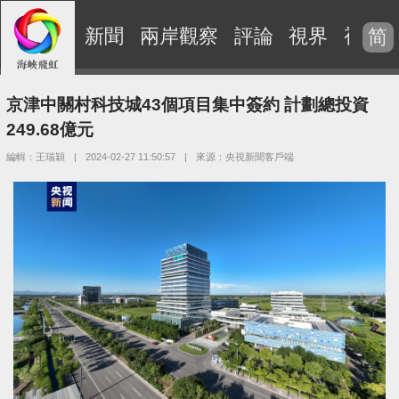
新聞
兩岸觀察
評論
視界
視頻
简
京津中關村科技城43個項目集中簽約 計劃總投資
249.68億元
編輯：王瑞穎
|
2024-02-27 11:50:57
|
來源：央視新聞客戶端