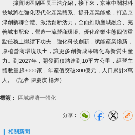
據寶坻區副區長王浩介紹，接下來，京津中關村科
技城將在強化現代化産業體系、提升産業能級，打造京
津創新聯合體、激活創新活力，全面推動産城融合、完
善城市配套，營造一流營商環境、優化産業生態四個重
點任務上繼續下功夫，強化科技創新，賦能産業煥新，
厚植營商環境沃土，讓更多創新成果轉化為新質生産
力。到2027年，開發面積將達到10平方公里，經營主
體數量超3000家，年産值突破300億元，人口累計3萬
人。（記者 陳慶濱 楊煜）
標簽：
區域經濟一體化
分享：
相關新聞