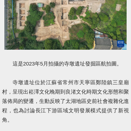
這是2023年5月拍攝的寺墩遺址發掘區航拍圖。
寺墩遺址位於江蘇省常州市天寧區鄭陸鎮三皇廟
村，呈現出崧澤文化晚期到良渚文化時期文化形態和聚
落佈局的變遷，生動反映了太湖地區史前社會複雜化進
程，也為討論長江下游區域文明發展模式提供了新視
角。