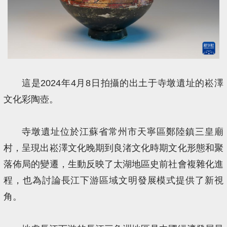
這是2024年4月8日拍攝的出土于寺墩遺址的崧澤
文化彩陶壺。
寺墩遺址位於江蘇省常州市天寧區鄭陸鎮三皇廟
村，呈現出崧澤文化晚期到良渚文化時期文化形態和聚
落佈局的變遷，生動反映了太湖地區史前社會複雜化進
程，也為討論長江下游區域文明發展模式提供了新視
角。