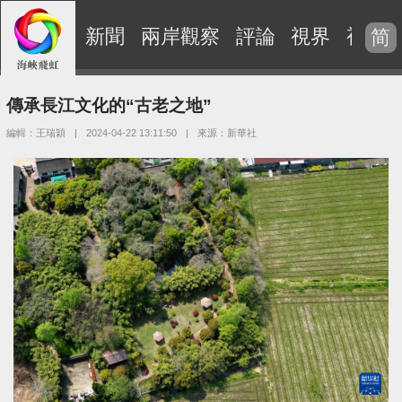
新聞
兩岸觀察
評論
視界
視頻
简
傳承長江文化的“古老之地”
編輯：王瑞穎
|
2024-04-22 13:11:50
|
來源：新華社