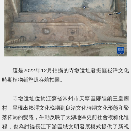
這是2022年12月拍攝的寺墩遺址發掘區崧澤文化
時期植物鋪墊遺存航拍圖。
寺墩遺址位於江蘇省常州市天寧區鄭陸鎮三皇廟
村，呈現出崧澤文化晚期到良渚文化時期文化形態和聚
落佈局的變遷，生動反映了太湖地區史前社會複雜化進
程，也為討論長江下游區域文明發展模式提供了新視