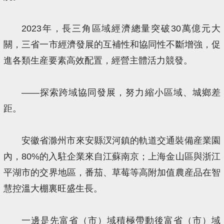
2023年，長三角區域經濟總量突破30萬億元大
關，三省一市經濟發展的互補性和協同性不斷增強，促
進各類生産要素高效配置，經營主體活力競發。
——探索跨域協同發展，努力縮小區域、城鄉差
距。
安徽省滁州市來安縣汊河鎮的軌道交通裝備産業園
內，80%的入駐企業來自江蘇南京；上海金山區與浙江
平湖市的交界地區，番茄、草莓等高附加值農産品在智
慧控溫大棚裏旺盛生長。
一邊是先富省（市）域積極帶動後富省（市）域