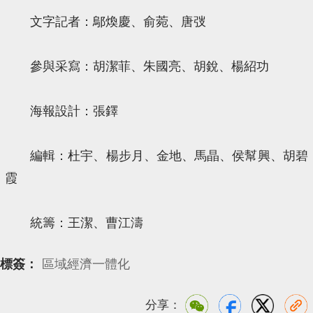
文字記者：鄔煥慶、俞菀、唐弢
參與采寫：胡潔菲、朱國亮、胡銳、楊紹功
海報設計：張鐸
編輯：杜宇、楊步月、金地、馬晶、侯幫興、胡碧
霞
統籌：王潔、曹江濤
標簽：
區域經濟一體化
分享：