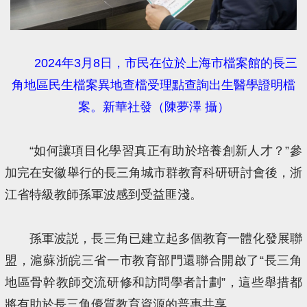
2024年3月8日，市民在位於上海市檔案館的長三
角地區民生檔案異地查檔受理點查詢出生醫學證明檔
案。新華社發（陳夢澤 攝）
“如何讓項目化學習真正有助於培養創新人才？”參
加完在安徽舉行的長三角城市群教育科研研討會後，浙
江省特級教師孫軍波感到受益匪淺。
孫軍波説，長三角已建立起多個教育一體化發展聯
盟，滬蘇浙皖三省一市教育部門還聯合開啟了“長三角
地區骨幹教師交流研修和訪問學者計劃”，這些舉措都
將有助於長三角優質教育資源的普惠共享。