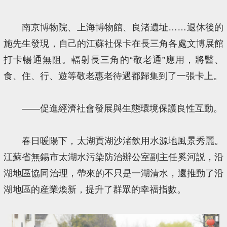
南京博物院、上海博物館、良渚遺址……退休後的
施先生發現，自己的江蘇社保卡在長三角各處文博展館
打卡暢通無阻。輻射長三角的“敬老通”應用，將醫、
食、住、行、遊等敬老惠老待遇都歸集到了一張卡上。
——促進經濟社會發展與生態環境保護良性互動。
春日暖陽下，太湖貢湖沙渚飲用水源地風景秀麗。
江蘇省無錫市太湖水污染防治辦公室副主任奚河説，沿
湖地區協同治理，帶來的不只是一湖清水，還推動了沿
湖地區的産業煥新，提升了群眾的幸福指數。