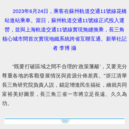
2023年6月24日，乘客在蘇州軌道交通11號線花橋
站進站乘車。當日，蘇州軌道交通11號線正式投入運
營，並與上海軌道交通11號線實現無縫換乘，長三角
核心城市間首次實現地鐵系統跨省互聯互通。新華社記
者 李博 攝
“既要打破區域之間不合理的‘政策藩籬’，又要充分
尊重各地的客觀發展情況與資源分佈差異。”浙江清華
長三角研究院負責人説，錨定增進民生福祉，繪就共同
富裕美好圖景，長三角三省一市將立足長遠、久久為
功。