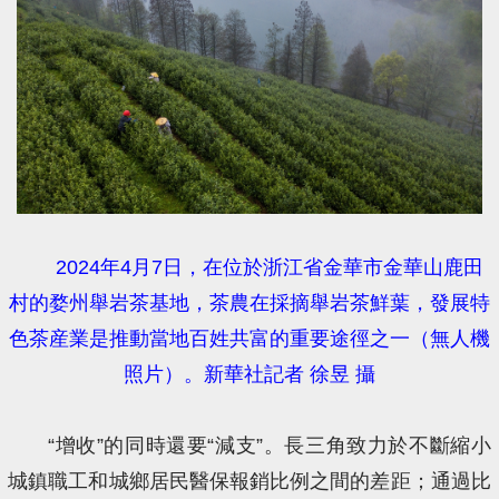
2024年4月7日，在位於浙江省金華市金華山鹿田
村的婺州舉岩茶基地，茶農在採摘舉岩茶鮮葉，發展特
色茶産業是推動當地百姓共富的重要途徑之一（無人機
照片）。新華社記者 徐昱 攝
“增收”的同時還要“減支”。長三角致力於不斷縮小
城鎮職工和城鄉居民醫保報銷比例之間的差距；通過比