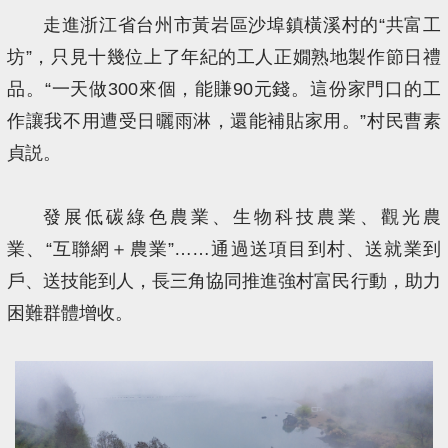
走進浙江省台州市黃岩區沙埠鎮橫溪村的“共富工
坊”，只見十幾位上了年紀的工人正嫺熟地製作節日禮
品。“一天做300來個，能賺90元錢。這份家門口的工
作讓我不用遭受日曬雨淋，還能補貼家用。”村民曹素
貞説。
發展低碳綠色農業、生物科技農業、觀光農
業、“互聯網＋農業”……通過送項目到村、送就業到
戶、送技能到人，長三角協同推進強村富民行動，助力
困難群體增收。