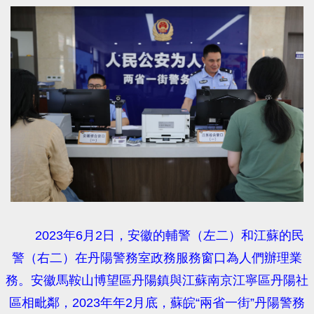
2023年6月2日，安徽的輔警（左二）和江蘇的民
警（右二）在丹陽警務室政務服務窗口為人們辦理業
務。安徽馬鞍山博望區丹陽鎮與江蘇南京江寧區丹陽社
區相毗鄰，2023年年2月底，蘇皖“兩省一街”丹陽警務