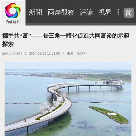
新聞
兩岸觀察
評論
視界
視頻
简
攜手共“富”——長三角一體化促進共同富裕的示範
探索
編輯：王瑞穎
|
2024-05-08 11:01:50
|
來源：新華社