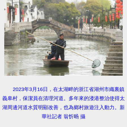
2023年3月16日，在太湖畔的浙江省湖州市織裏鎮
義皋村，保潔員在清理河道。多年來的溇港整治使得太
湖周邊河道水質明顯改善，也為鄉村旅遊注入動力。新
華社記者 翁忻旸 攝