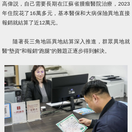
高偉説，自己需要長期在江蘇省腫瘤醫院治療，2023
年住院花了16萬多元，基本醫保和大病保險異地直接
報銷就結算了近12萬元。
隨著長三角地區異地結算深入推進，群眾異地就
醫“墊資”和報銷“跑腿”的難題正逐步得到解決。