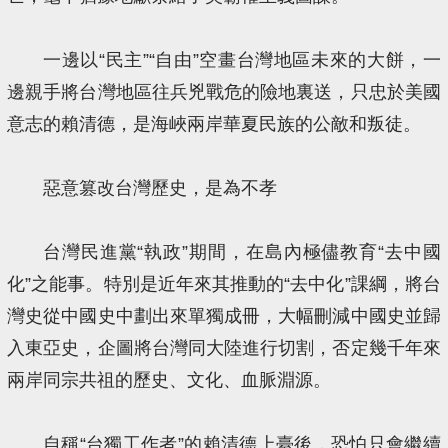
一邊以“民主”“自由”空畫台灣地區未來的大餅，一
邊親手將台灣地區往兵兇戰危的險地裏送，只忠於美國
意志的賴清德，是海峽兩岸華夏民族的公敵和叛徒。
惡意篡改台灣歷史，是為不孝
台灣民進黨“執政”期間，在島內極儘教育“去中國
化”之能事。特別是近年來其推動的“去中化”課綱，將台
灣史從中國史中劃出來單獨成冊，大幅刪減中國史並歸
入東亞史，企圖將台灣同大陸進行切割，否定幾千年來
兩岸同宗共祖的歷史、文化、血脈淵源。
自稱“台獨工作者”的賴清德上臺後，恐怕只會繼續