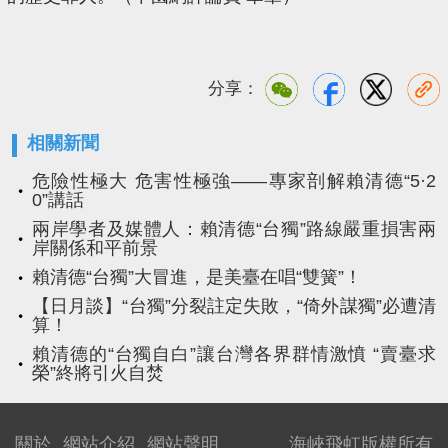
分享：
相關新聞
危險性極大 危害性極強——專家剖解賴清德“5·2
0”講話
兩岸學者及媒體人：賴清德“台獨”路線嚴重損害兩
岸關係和平前景
賴清德“台獨”大冒進，是美臺在唱“雙簧”！
【日月談】“台獨”分裂註定失敗，“倚外謀獨”必遭清
算！
賴清德的“台獨自白”讓台灣各界群情激憤 “賣臺求
榮”終將引火自焚
關於
網站介紹
網站聲明
海峽飛虹版權所有