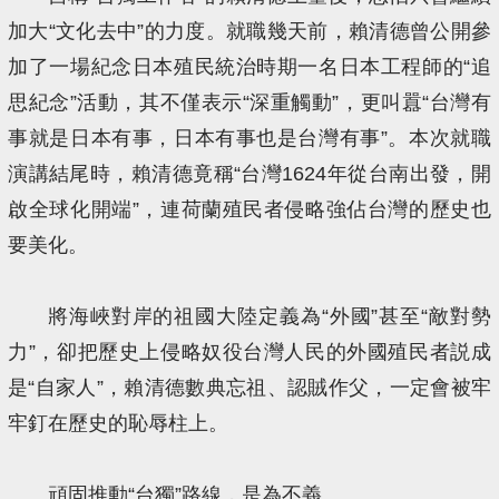
加大“文化去中”的力度。就職幾天前，賴清德曾公開參
加了一場紀念日本殖民統治時期一名日本工程師的“追
思紀念”活動，其不僅表示“深重觸動”，更叫囂“台灣有
事就是日本有事，日本有事也是台灣有事”。本次就職
演講結尾時，賴清德竟稱“台灣1624年從台南出發，開
啟全球化開端”，連荷蘭殖民者侵略強佔台灣的歷史也
要美化。
將海峽對岸的祖國大陸定義為“外國”甚至“敵對勢
力”，卻把歷史上侵略奴役台灣人民的外國殖民者説成
是“自家人”，賴清德數典忘祖、認賊作父，一定會被牢
牢釘在歷史的恥辱柱上。
頑固推動“台獨”路線，是為不義