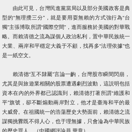
由此可見，台灣民進黨當局以及部分美國政客是典
型的“無理攪三分”，就是要用耍無賴的方式強行為“台
獨”主張博取所謂“國際空間”，進而服務於美國的對華戰
略。而賴清德之流為謀個人政治私利，置中華民族統一
大業、兩岸和平穩定大義于不顧，找再多“法理依據”也
是一紙空文。
賴清德“互不隸屬”言論一齣，台灣股市瞬間閃崩，
尤其是與旅遊業相關的股票遭遇劇烈波動，這説明包括
資本在內的外界都已認識到，賴清德打著所謂“維護和
平”旗號，卻不斷煽動兩岸對立，他才是臺海和平的最
大威脅。在祖國統一的浩蕩歷史大勢面前，賴清德之流
謀獨挑釁既不得人心，也于理無據，只會淪為中華民族
的歷史罪人。（中國網評論員 華章）