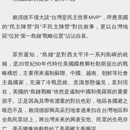
賴清德不僅大談“台灣是民主世界MVP”，呼應美國
的“民主陣營”與“不民主陣營”對抗敘事，更以台灣地
區“位於‘第一島鏈’戰略位置”沾沾自喜。
眾所週知，“島鏈”是對西太平洋一系列島嶼的統
稱，是20世紀50年代時任美國國務卿杜勒斯提出的戰
略構想，主要用來遏制蘇聯、中國、越南、朝鮮等社會
主義國家，充滿了冷戰思維、意識形態偏見，直到現
在，美國的“島鏈戰略”依然是遏制中國和俄羅斯的重要
抓手。正是因為其帶有濃重的對抗色彩，地區各國避之
唯恐不及，賴清德卻興高采烈地拿過來扣在台灣地區和
全島民眾頭上，將台灣未來的興衰安危、民眾的生死存
亡，毫不猶豫地獻祭給了美霸權主義圖謀。