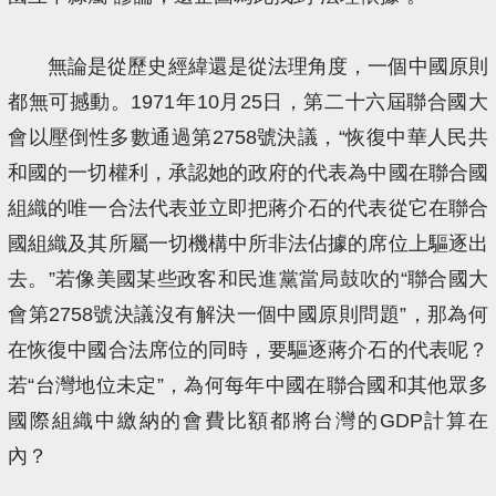
無論是從歷史經緯還是從法理角度，一個中國原則
都無可撼動。1971年10月25日，第二十六屆聯合國大
會以壓倒性多數通過第2758號決議，“恢復中華人民共
和國的一切權利，承認她的政府的代表為中國在聯合國
組織的唯一合法代表並立即把蔣介石的代表從它在聯合
國組織及其所屬一切機構中所非法佔據的席位上驅逐出
去。”若像美國某些政客和民進黨當局鼓吹的“聯合國大
會第2758號決議沒有解決一個中國原則問題”，那為何
在恢復中國合法席位的同時，要驅逐蔣介石的代表呢？
若“台灣地位未定”，為何每年中國在聯合國和其他眾多
國際組織中繳納的會費比額都將台灣的GDP計算在
內？