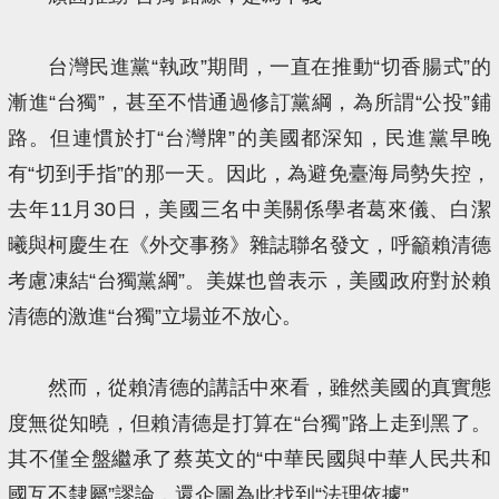
台灣民進黨“執政”期間，一直在推動“切香腸式”的
漸進“台獨”，甚至不惜通過修訂黨綱，為所謂“公投”鋪
路。但連慣於打“台灣牌”的美國都深知，民進黨早晚
有“切到手指”的那一天。因此，為避免臺海局勢失控，
去年11月30日，美國三名中美關係學者葛來儀、白潔
曦與柯慶生在《外交事務》雜誌聯名發文，呼籲賴清德
考慮凍結“台獨黨綱”。美媒也曾表示，美國政府對於賴
清德的激進“台獨”立場並不放心。
然而，從賴清德的講話中來看，雖然美國的真實態
度無從知曉，但賴清德是打算在“台獨”路上走到黑了。
其不僅全盤繼承了蔡英文的“中華民國與中華人民共和
國互不隸屬”謬論，還企圖為此找到“法理依據”。