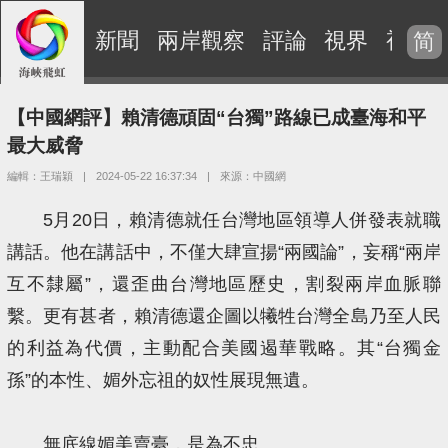
新聞
兩岸觀察
評論
視界
視頻
简
【中國網評】賴清德頑固“台獨”路線已成臺海和平
最大威脅
編輯：王瑞穎
|
2024-05-22 16:37:34
|
來源：中國網
5月20日，賴清德就任台灣地區領導人併發表就職
講話。他在講話中，不僅大肆宣揚“兩國論”，妄稱“兩岸
互不隸屬”，還歪曲台灣地區歷史，割裂兩岸血脈聯
繫。更有甚者，賴清德還企圖以犧牲台灣全島乃至人民
的利益為代價，主動配合美國遏華戰略。其“台獨金
孫”的本性、媚外忘祖的奴性展現無遺。
無底線媚美賣臺，是為不忠