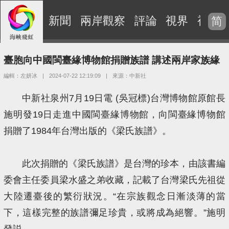
新聞
兩岸觀察
評論
視界
視頻
简
臺胞向中國閩臺緣博物館捐贈族譜 講述兩岸家族緣
編輯：左妍冰
|
2024-07-22 12:19:09
|
來源：中新社
中新社泉州7月19日電 (吳冠標)台灣博物館原館長
施明發19日走進中國閩臺緣博物館，向閩臺緣博物館
捐贈了1984年台灣出版的《梁氏族譜》。
此次捐贈的《梁氏族譜》是台灣的珍本，由該書編
委會主任委員梁水盛之弟收藏，記載了台灣梁氏先祖從
大陸遷臺後的繁衍狀況。“在宗族觀念日漸淡薄的當
下，這樣完整的族譜彌足珍貴，或將成為絕響。”施明
發説。