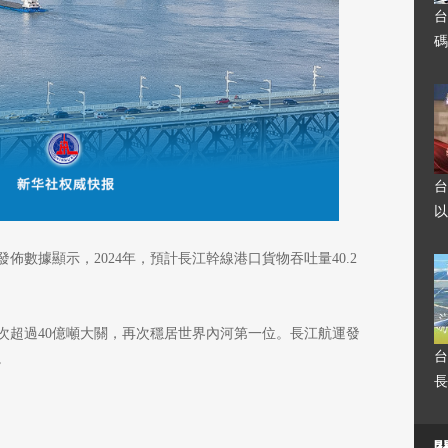
台
碼
台
以
發佈數據顯示，2024年，預計長江幹線港口貨物吞吐量40.2
次超過40億噸大關，再次穩居世界內河第一位。長江航運發
台
。
長