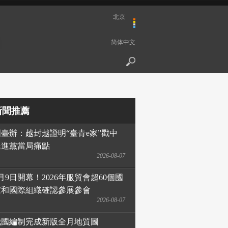
北京
简体中文
新聞推薦
國臺辦：越封越證明“臺青e家”戳中
民進黨當局痛點
2026-08-07
月9日開幕！2026年服貿會超60個國
家和國際組織確認參展參會
2026-08-07
我國編制完成新版全月地質圖