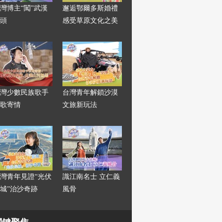
灣博主“闖”武漢
邂逅鄂爾多斯婚禮
頭
感受草原文化之美
灣少數民族歌手
台灣青年解鎖沙漠
歌寄情
文旅新玩法
灣青年見證“光伏
識江南名士 立仁義
城”治沙奇跡
風骨