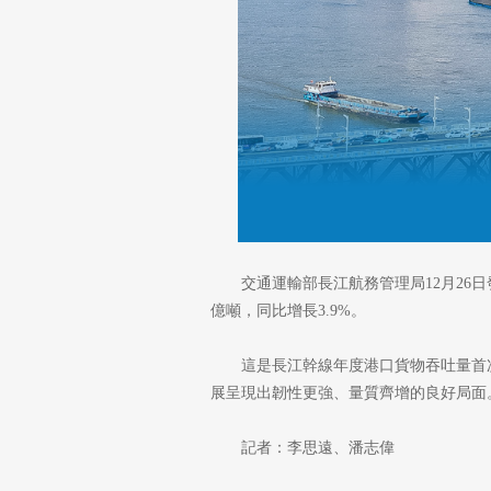
交通運輸部長江航務管理局12月26日
億噸，同比增長3.9%。
這是長江幹線年度港口貨物吞吐量首
展呈現出韌性更強、量質齊增的良好局面
記者：李思遠、潘志偉