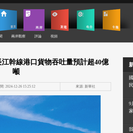
聞
兩岸觀察
評論
視頻
年長江幹線港口貨物吞吐量預計超40億
噸
: 2024-12-26 15:25:12
來源: 新華社
9