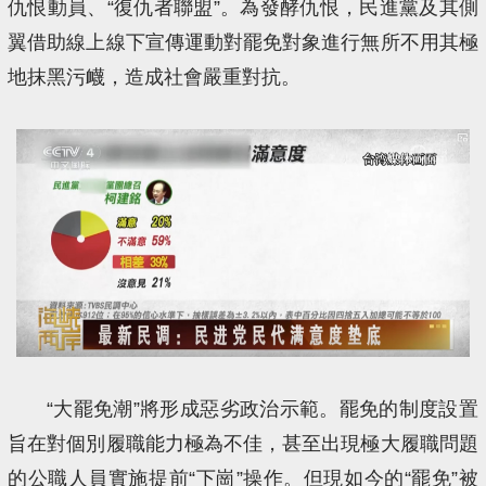
仇恨動員、“復仇者聯盟”。為發酵仇恨，民進黨及其側
翼借助線上線下宣傳運動對罷免對象進行無所不用其極
地抹黑污衊，造成社會嚴重對抗。
“大罷免潮”將形成惡劣政治示範。罷免的制度設置
旨在對個別履職能力極為不佳，甚至出現極大履職問題
的公職人員實施提前“下崗”操作。但現如今的“罷免”被