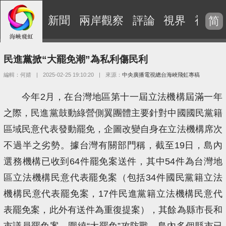
新聞
兩岸觀察
評論
視界
視頻
简
民進黨掀“大罷免潮”為私利傷民利
編輯：何婧
|
2025-02-25 19:10:20
|
來源：
中央廣播電視總台海峽飛虹專稿
今年2月，在台灣地區第十一屆立法機構屆滿一年
之際，民進黨鼓動綠營側翼團體主要針對中國國民黨籍
區域民意代表發動罷免，企圖改變自身在立法機構席次
不過半之劣勢。據台灣有關部門稱，截至19日，島內
選務機構已收到64件罷免案送件，其中54件為台灣地
區立法機構民意代表罷免案（包括34件國民黨籍立法
機構民意代表罷免案，17件民進黨籍立法機構民意代
表罷免案，此外有送件為重復提案），其餘為縣市長和
市議員罷免案。圍繞“大罷免”攻防戰，島內多個縣市已