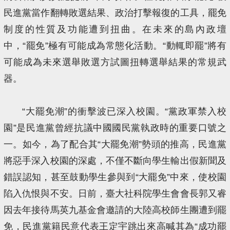
民進黨當作翻轉敗選結果、政治打擊報復的工具，罷免
制度的性質及功能遭到扭曲。在未來的島內政壇
中，“罷免”極有可能成為常態化活動。“動輒即罷”將有
可能成為未來選舉敗選方試圖扭轉選舉結果的常規武
器。
“大罷免潮”的衝擊波已深入校園。“黨政軍禁入校
園”是民進黨曾經抗議中國國民黨執政時的重要口號之
一。如今，為了配合其“大罷免潮”勢頭的推高，民進黨
將惡手深入校園的深處，不僅不斷向學生輸出假新聞及
錯誤認知，甚至鼓動學生參與到“大罷免”中來，使校園
陷入仇恨與不安。日前，臺大社科院學生會會長郭又睿
因去年接待馬英九基金會邀請的大陸高校師生團遭到罷
免，民進黨籍民意代表王定宇跳出來高喊其為“成功罷