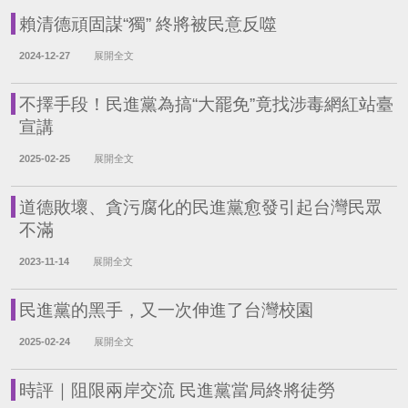
賴清德頑固謀“獨” 終將被民意反噬
2024-12-27
展開全文
不擇手段！民進黨為搞“大罷免”竟找涉毒網紅站臺
宣講
2025-02-25
展開全文
道德敗壞、貪污腐化的民進黨愈發引起台灣民眾
不滿
2023-11-14
展開全文
民進黨的黑手，又一次伸進了台灣校園
2025-02-24
展開全文
時評｜阻限兩岸交流 民進黨當局終將徒勞