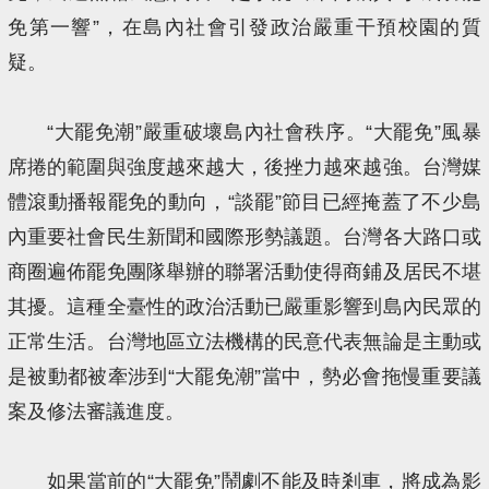
免第一響”，在島內社會引發政治嚴重干預校園的質
疑。
“大罷免潮”嚴重破壞島內社會秩序。“大罷免”風暴
席捲的範圍與強度越來越大，後挫力越來越強。台灣媒
體滾動播報罷免的動向，“談罷”節目已經掩蓋了不少島
內重要社會民生新聞和國際形勢議題。台灣各大路口或
商圈遍佈罷免團隊舉辦的聯署活動使得商鋪及居民不堪
其擾。這種全臺性的政治活動已嚴重影響到島內民眾的
正常生活。台灣地區立法機構的民意代表無論是主動或
是被動都被牽涉到“大罷免潮”當中，勢必會拖慢重要議
案及修法審議進度。
如果當前的“大罷免”鬧劇不能及時剎車，將成為影