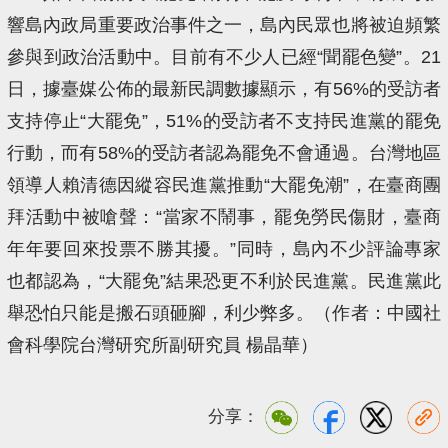
響島內政局重要政治事件之一，島內民眾也將被迫頻繁
參與到政治活動中。目前有不少人已經“聞罷色變”。21
日，據臺媒公佈的最新民調數據顯示，有56%的受訪者
支持停止“大罷免”，51%的受訪者不支持民進黨的罷免
行動，而有58%的受訪者認為罷免不會通過。台灣地區
領導人賴清德因縱容民進黨推動“大罷免潮”，在臺商團
拜活動中被嗆聲：“當家不鬧事，罷免勞民傷財，臺商
年年要回來投票不勝其擾。”同時，島內不少評論專家
也都認為，“大罷免”結果恐更不利於民進黨。民進黨此
舉恐怕只能是搬石頭砸腳，利少弊多。（作者：中國社
會科學院台灣研究所副研究員 楊晶華）
分享：