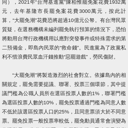
同），2021年“台灣基進黨”陳柏惟罷免案花費1932萬
元，去年基隆市長罷免案花費3000萬元，按此計
算，“大罷免潮”花費恐將超過10億元公帑。有台灣民眾
質疑，在選務機構未編列罷免執行預算的情況下，恐怕
將動用台灣行政機構用以應對突發事件或特殊需求的第
二預備金，即島內民眾的“救命錢”。民進黨為了政黨私
利不惜浪費民眾血汗錢推動“惡罷遊戲”，勞民傷財。
“大罷免潮”將製造激烈的社會對立。依據島內的相
關規定，罷免需要提議、聯署、投票三個環節，其中提
議門檻為公職人員所在選區投票人數的1%，聯署門檻
為選區投票人數的10%，罷免投票通過門檻為同意人數
不低於該選區投票人口的25%，且同意票須大於不同意
票。罷免投票一般投票率較低，罷免動員通常會演變為