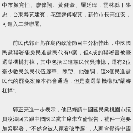
中市顏寬恒、廖偉翔、黃健豪、羅廷瑋，雲林縣丁學
忠，台東縣黃建賓，花蓮縣傅崐萁，新竹市長高虹安，
可進入二階聯署。
前民代郭正亮在島內政論節目中分析指出，中國國
民黨聯署罷免民進黨民代有9案，但4成的聯署書被臺
選舉機構打掉，其中包括民進黨民代吳沛憶，還有2位
臺少數民族民代伍麗華、陳瑩。他強調，這3個民進黨
民代的罷免案原本都會通過，但是臺選舉機構就“嚴審
杠掉”。
郭正亮進一步表示，他已經請中國國民黨桃園市議
員淩濤回去跟中國國民黨主席朱立倫報告，補件一定要
加緊聯署，“不然會被人家看破手腳”，人家會覺得中國