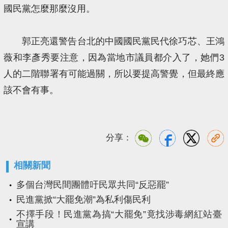
國民黨怎麼那麼沒用。
郭正亮還警告台北的中國國民黨民代徐巧芯、王鴻
薇和李彥秀要注意，因為當地市議員都介入了，她們3
人的二階聯署有可能過關，所以要提高警覺，但最終應
該不會有事。
分享：
相關新聞
多個台灣民間團體吁民眾共同“反惡罷”
民進黨掀“大罷免潮”為私利傷民利
不擇手段！民進黨為搞“大罷免”竟找涉毒網紅站臺
宣講