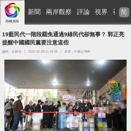
新聞
兩岸觀察
評論
視界
視頻
简
19藍民代一階段罷免通過9綠民代卻無事？ 郭正亮
提醒中國國民黨要注意這些
編輯：左妍冰
|
2025-02-28 11:43:06
|
來源：中國台灣網