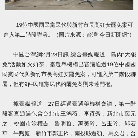
19位中國國民黨民代與新竹市長高虹安罷免案可
進入第二階段聯署。（圖片來源：台灣“今日新聞網”）
中國台灣網2月28日訊 綜合臺媒報道，島內“大罷
免”活動如火如荼，臺選舉機構已審議通過19位中國國
民黨民代與新竹市長高虹安罷免案，可進入第二階段聯
署，但有9件民進黨民代的罷免案則未達門檻。
據臺媒報道，27日經過臺選舉機構會議，第一階
段審查通過包含台北市王鴻薇、李彥秀，新北市葉元
之，桃園市涂權吉、魯明哲、萬美玲、呂玉玲、邱若
華、牛煦庭，新竹市鄭正鈐，南投縣遊顥、馬文君，台