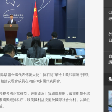
C
國常駐聯合國代表傅聰大使主持召開“單邊主義和霸淩行徑對
包括安理會成員在內的80多國代表與會。
侵犯各國正當權益，嚴重違反世貿組織規則，嚴重衝擊全球
覆國際經貿秩序，以美國利益淩駕於國際社會公利，以犧牲
益。