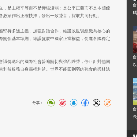
台
立，是主權平等而不是恃強淩弱；是公平正義而不是本國優
碼
會必須作出正確抉擇，發出一致聲音，採取共同行動。
籲堅持多邊主義，加強對話合作，維護以世貿組織為核心的
際關係基本準則，維護髮展中國家正當權益，促進各國穩定
台
會議傳遞出的國際社會普遍關切與強烈呼聲，停止針對他國
以
當利益服務自身霸權利益。世界不能回到弱肉強食的叢林法
分享：
台
長