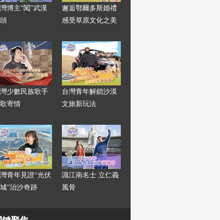
灣博主“闖”武漢
邂逅鄂爾多斯婚禮
頭
感受草原文化之美
灣少數民族歌手
台灣青年解鎖沙漠
歌寄情
文旅新玩法
灣青年見證“光伏
識江南名士 立仁義
城”治沙奇跡
風骨