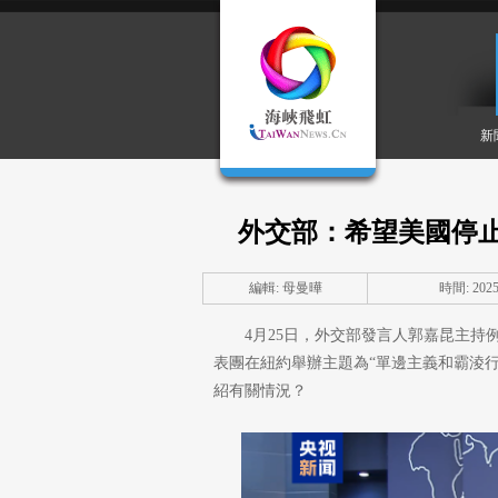
新
外交部：希望美國停
編輯: 母曼曄
時間: 2025-
4月25日，外交部發言人郭嘉昆主
表團在紐約舉辦主題為“單邊主義和霸淩
紹有關情況？