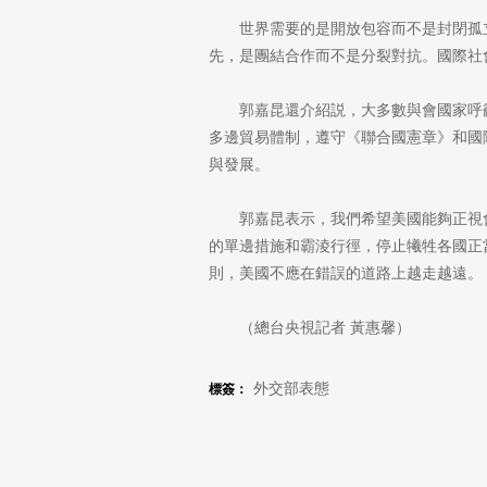
世界需要的是開放包容而不是封閉孤
先，是團結合作而不是分裂對抗。國際社
郭嘉昆還介紹説，大多數與會國家呼
多邊貿易體制，遵守《聯合國憲章》和國
與發展。
郭嘉昆表示，我們希望美國能夠正視
的單邊措施和霸淩行徑，停止犧牲各國正
則，美國不應在錯誤的道路上越走越遠。
（總台央視記者 黃惠馨）
外交部表態
標簽：