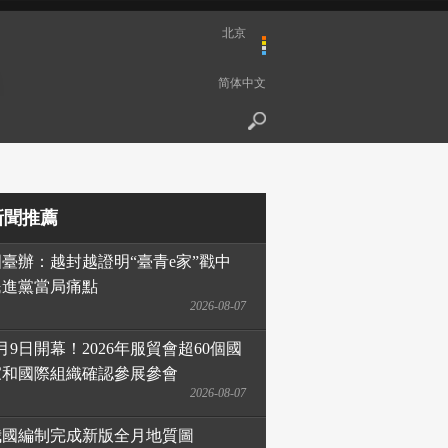
北京
简体中文
新聞推薦
國臺辦：越封越證明“臺青e家”戳中
民進黨當局痛點
2026-08-07
月9日開幕！2026年服貿會超60個國
家和國際組織確認參展參會
2026-08-07
我國編制完成新版全月地質圖