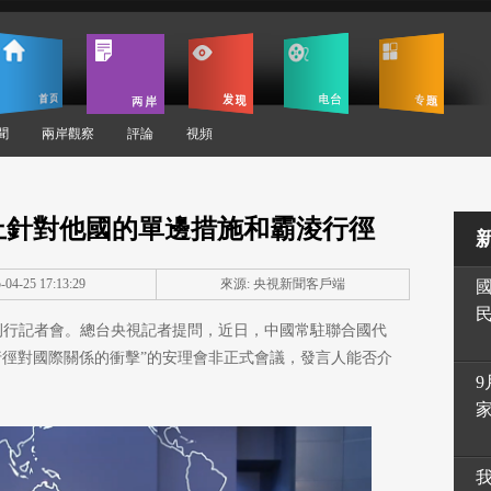
聞
兩岸觀察
評論
視頻
止針對他國的單邊措施和霸淩行徑
04-25 17:13:29
來源: 央視新聞客戶端
持例行記者會。總台央視記者提問，近日，中國常駐聯合國代
行徑對國際關係的衝擊”的安理會非正式會議，發言人能否介
9