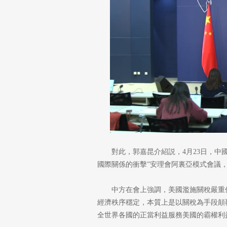
對此，郭嘉昆介紹説，4月23日，中
國際關係的衝擊”安理會阿裏亞模式會議，
中方在會上強調，美國濫施關稅嚴重
經濟秩序穩定，本質上是以關稅為手段顛
全世界各國的正當利益服務美國的霸權利