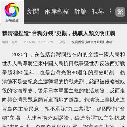
新聞
兩岸觀察
評論
視界
視頻
繁
賴清德捏造“台獨分裂”史觀，挑戰人類文明正義
編輯：何婧
|
2025-07-02 15:16:29
|
來源：
中央廣播電視總台海峽飛虹專稿
2025年，在包括台灣同胞在內的全體中國人民和
世界人民即將迎來中國人民抗日戰爭暨世界反法西斯戰
爭勝利80週年，也是台灣光復80週年的歷史時刻，賴
清德不是去紀念血灑疆場的抗戰先烈，銘記被侵略被奴
役的慘痛歷史，警示日本軍國主義的復活危險，反而走
向與台灣民眾意願背道而馳的道路。賴清德上臺以來違
背島內主流民意，拒不承認“九二共識”，頑固堅持“台
獨”立場，大肆宣揚分裂謬論，編造所謂“民主對抗威
權”虛假敘事，企圖蠱惑島內民眾，誤導國際輿論。近