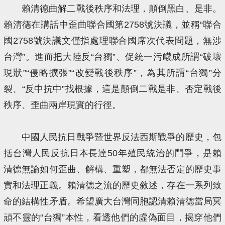
賴清德曲解二戰後秩序和法理，顛倒黑白、是非。
賴清德在講話中歪曲聯合國第2758號決議，並稱“聯合
國2758號決議文僅指處理聯合國席次代表問題，無涉
台灣”。進而把大陸反“台獨”、促統一污衊成所謂“破壞
現狀”“侵略擴張”“改變戰後秩序”，為其所謂“台獨”分
裂、“反中抗中”找根據，這是顛倒二戰是非、否定戰後
秩序、歪曲兩岸現實的行徑。
中國人民抗日戰爭暨世界反法西斯戰爭的歷史，包
括台灣人民反抗日本長達50年殖民統治的鬥爭，是賴
清德無論如何歪曲、解構、重塑，都無法否定的歷史事
實和法理正義。賴清德之流的歷史敘述，存在一系列致
命的結構性矛盾。希望廣大台灣同胞認清賴清德當局冥
頑不靈的“台獨”本性，看透他們的虛偽面目，揭穿他們