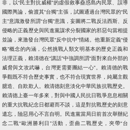
非，以“民主對抗威權”的虛假敘事蠱惑島內民眾、誤導
國際輿論，偷渡其“台獨”主張，試圖通過台灣民眾的“民
主”意識激發所謂“台獨”意識，妄圖將二戰反法西斯、反
侵略的正義歷史與民進黨謀求分裂國家的邪惡勾當相提
並論，來激發台灣民眾“反中抗中”情緒。他重新定義“侵
略”概念的內涵，公然挑戰人類文明基本的歷史正義和
法理正義，賴清德在“講話”中強調所謂“面對來自外部的
威脅與文攻武嚇，台灣更需要團結一心”。賴清德的戰
爭觀既不符合歷史事實，也不符合現實世界，純屬主觀
臆造、自欺欺人。賴清德刻意淡化中華民族抗戰歷史。
賴清德上臺一年多來，對與中國人民抗日戰爭息息相關
的重大抗戰紀念日都避而不談，這是對抗戰歷史的刻意
遺忘，險惡用心不言自明。民進黨當局日前首次舉辦紀
念二戰“歐洲勝利日”活動，歪曲二戰歷史，夾帶“台