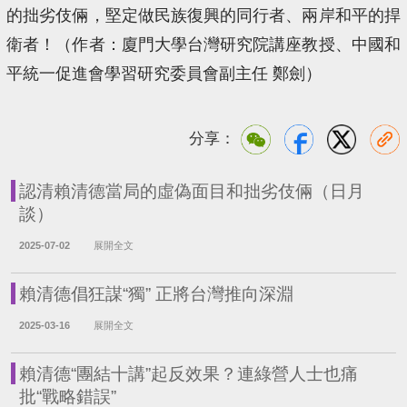
的拙劣伎倆，堅定做民族復興的同行者、兩岸和平的捍
衛者！（作者：廈門大學台灣研究院講座教授、中國和
平統一促進會學習研究委員會副主任 鄭劍）
分享：
認清賴清德當局的虛偽面目和拙劣伎倆（日月
談）
2025-07-02
展開全文
賴清德倡狂謀“獨” 正將台灣推向深淵
2025-03-16
展開全文
賴清德“團結十講”起反效果？連綠營人士也痛
批“戰略錯誤”