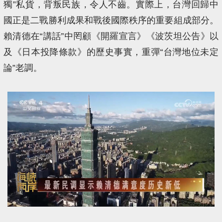
獨”私貨，背叛民族，令人不齒。實際上，台灣回歸中
國正是二戰勝利成果和戰後國際秩序的重要組成部分。
賴清德在“講話”中罔顧《開羅宣言》《波茨坦公告》以
及《日本投降條款》的歷史事實，重彈“台灣地位未定
論”老調。