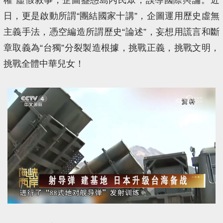
日，更是啟動所謂“團結國家十講”，企圖運用歷史虛無
主義手法，憑空編造所謂歷史“論述”，妄想用謊言和斷
章取義為“台獨”分裂製造根據，挑戰正義，挑戰文明，
挑戰全體中華兒女！